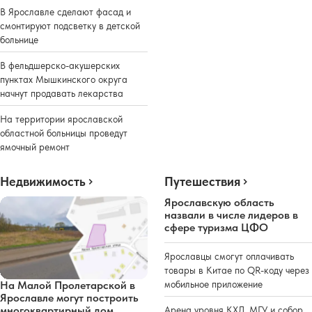
В Ярославле сделают фасад и
смонтируют подсветку в детской
больнице
В фельдшерско-акушерских
пунктах Мышкинского округа
начнут продавать лекарства
На территории ярославской
областной больницы проведут
ямочный ремонт
Недвижимость
Путешествия
Ярославскую область
назвали в числе лидеров в
сфере туризма ЦФО
Ярославцы смогут оплачивать
товары в Китае по QR-коду через
мобильное приложение
На Малой Пролетарской в
Ярославле могут построить
многоквартирный дом
Арена уровня КХЛ, МГУ и собор