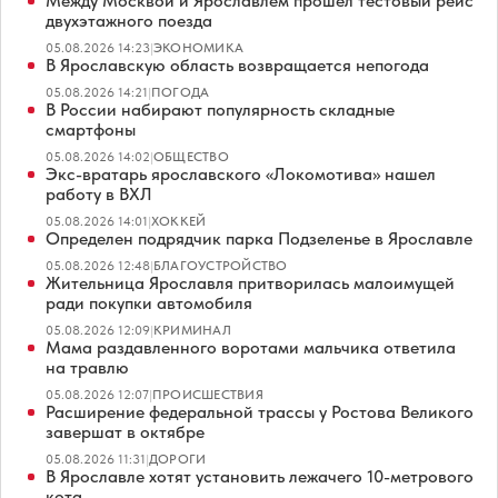
Между Москвой и Ярославлем прошел тестовый рейс
двухэтажного поезда
05.08.2026 14:23
|
ЭКОНОМИКА
В Ярославскую область возвращается непогода
05.08.2026 14:21
|
ПОГОДА
В России набирают популярность складные
смартфоны
05.08.2026 14:02
|
ОБЩЕСТВО
Экс-вратарь ярославского «Локомотива» нашел
работу в ВХЛ
05.08.2026 14:01
|
ХОККЕЙ
Определен подрядчик парка Подзеленье в Ярославле
05.08.2026 12:48
|
БЛАГОУСТРОЙСТВО
Жительница Ярославля притворилась малоимущей
ради покупки автомобиля
05.08.2026 12:09
|
КРИМИНАЛ
Мама раздавленного воротами мальчика ответила
на травлю
05.08.2026 12:07
|
ПРОИСШЕСТВИЯ
Расширение федеральной трассы у Ростова Великого
завершат в октябре
05.08.2026 11:31
|
ДОРОГИ
В Ярославле хотят установить лежачего 10-метрового
кота