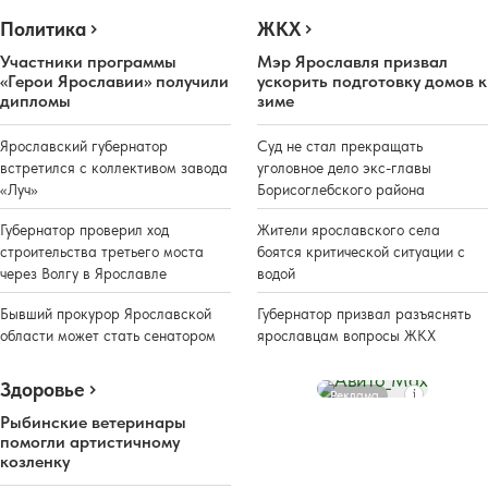
Политика
ЖКХ
Участники программы
Мэр Ярославля призвал
«Герои Ярославии» получили
ускорить подготовку домов к
дипломы
зиме
Ярославский губернатор
Суд не стал прекращать
встретился с коллективом завода
уголовное дело экс-главы
«Луч»
Борисоглебского района
Губернатор проверил ход
Жители ярославского села
строительства третьего моста
боятся критической ситуации с
через Волгу в Ярославле
водой
Бывший прокурор Ярославской
Губернатор призвал разъяснять
области может стать сенатором
ярославцам вопросы ЖКХ
Здоровье
Реклама
Рыбинские ветеринары
помогли артистичному
козленку