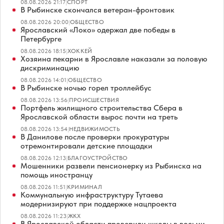
08.08.2026 21:17
|
СПОРТ
В Рыбинске скончался ветеран-фронтовик
08.08.2026 20:00
|
ОБЩЕСТВО
Ярославский «Локо» одержал две победы в
Петербурге
08.08.2026 18:15
|
ХОККЕЙ
Хозяина пекарни в Ярославле наказали за половую
дискриминацию
08.08.2026 14:01
|
ОБЩЕСТВО
В Рыбинске ночью горел троллейбус
08.08.2026 13:56
|
ПРОИСШЕСТВИЯ
Портфель жилищного строительства Сбера в
Ярославской области вырос почти на треть
08.08.2026 13:54
|
НЕДВИЖИМОСТЬ
В Данилове после проверки прокуратуры
отремонтировали детские площадки
08.08.2026 12:13
|
БЛАГОУСТРОЙСТВО
Мошенники развели пенсионерку из Рыбинска на
помощь иностранцу
08.08.2026 11:51
|
КРИМИНАЛ
Коммунальную инфраструктуру Тутаева
модернизируют при поддержке нацпроекта
08.08.2026 11:23
|
ЖКХ
В Ярославской области проверили школы в восьми