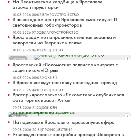
На Леонтьевском кладбище в Ярославле
отремонтируют арки
10.08.2026 08:02
|
БЛАГОУСТРОЙСТВО
В пешеходном центре Ярославля смонтируют 11
светодиодных гобо-проекторов
10.08.2026 07:02
|
БЛАГОУСТРОЙСТВО
Ярославцам не понравились пивная веранда и
водоросли на Тверицком пляже
10.08.2026 06:02
|
ОБЩЕСТВО
Реклама
Ярославский «Локомотив» подписал контракт с
защитником «Югры»
10.08.2026 05:02
|
ХОККЕЙ
В Ярославле ждут поставку новогодних гирлянд
10.08.2026 04:02
|
ОБЩЕСТВО
Вратарь ярославского «Локомотива» опубликовал
фото горных красот Алтая
09.08.2026 21:23
|
ХОККЕЙ
Реклама
На подъезде к Ярославлю перевернулась фура
09.08.2026 20:31
|
ПРОИСШЕСТВИЯ
Утвержден проект застройки проезда Шавырина в