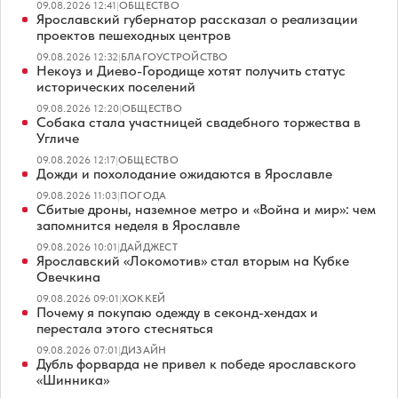
09.08.2026 12:41
|
ОБЩЕСТВО
Ярославский губернатор рассказал о реализации
проектов пешеходных центров
09.08.2026 12:32
|
БЛАГОУСТРОЙСТВО
Некоуз и Диево-Городище хотят получить статус
исторических поселений
09.08.2026 12:20
|
ОБЩЕСТВО
Собака стала участницей свадебного торжества в
Угличе
09.08.2026 12:17
|
ОБЩЕСТВО
Дожди и похолодание ожидаются в Ярославле
09.08.2026 11:03
|
ПОГОДА
Сбитые дроны, наземное метро и «Война и мир»: чем
запомнится неделя в Ярославле
09.08.2026 10:01
|
ДАЙДЖЕСТ
Ярославский «Локомотив» стал вторым на Кубке
Овечкина
09.08.2026 09:01
|
ХОККЕЙ
Почему я покупаю одежду в секонд-хендах и
перестала этого стесняться
09.08.2026 07:01
|
ДИЗАЙН
Дубль форварда не привел к победе ярославского
«Шинника»