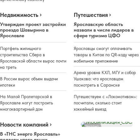
Недвижимость
Путешествия
Утвержден проект застройки
Ярославскую область
проезда Шавырина в
назвали в числе лидеров в
Ярославле
сфере туризма ЦФО
Портфель жилищного
Ярославцы смогут оплачивать
строительства Сбера в
товары в Китае по QR-коду через
Ярославской области вырос почти
мобильное приложение
на треть
Арена уровня КХЛ, МГУ и собор
В России вырос объем выдачи
Ушакова: что ярославцам
ипотеки
посмотреть в Саранске
На Малой Пролетарской в
Путешествуем с «Локомотивом»:
Ярославле могут построить
посчитали, сколько стоит
многоквартирный дом
хоккейный выезд
Новости компаний
Реклама
В «ТНС энерго Ярославль»
подвели итоги акции