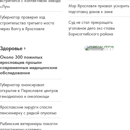
встретился с коллективом завода
Мэр Ярославля призвал ускорить
«Луч»
подготовку домов к зиме
Губернатор проверил ход
Суд не стал прекращать
строительства третьего моста
уголовное дело экс-главы
через Волгу в Ярославле
Борисоглебского района
Здоровье
Реклама
Около 300 пожилых
ярославцев прошли
современные медицинские
обследования
Губернатор анонсировал
открытие в Переславле центров
гемодиализа и онкопомощи
Ярославские хирурги спасли
пенсионерку с редкой опухолью
Рыбинские ветеринары помогли
артистичному козленку