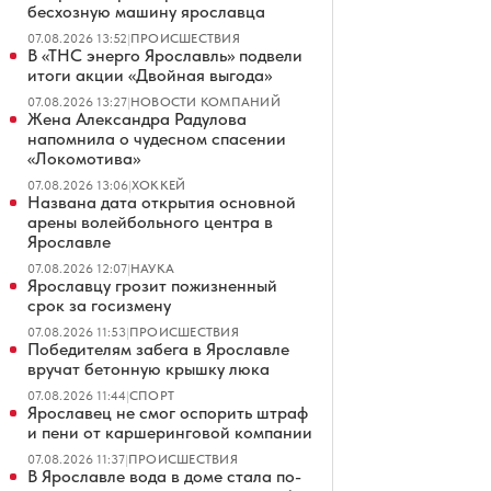
бесхозную машину ярославца
07.08.2026 13:52
|
ПРОИСШЕСТВИЯ
В «ТНС энерго Ярославль» подвели
итоги акции «Двойная выгода»
07.08.2026 13:27
|
НОВОСТИ КОМПАНИЙ
Жена Александра Радулова
напомнила о чудесном спасении
«Локомотива»
07.08.2026 13:06
|
ХОККЕЙ
Названа дата открытия основной
арены волейбольного центра в
Ярославле
07.08.2026 12:07
|
НАУКА
Ярославцу грозит пожизненный
срок за госизмену
07.08.2026 11:53
|
ПРОИСШЕСТВИЯ
Победителям забега в Ярославле
вручат бетонную крышку люка
07.08.2026 11:44
|
СПОРТ
Ярославец не смог оспорить штраф
и пени от каршеринговой компании
07.08.2026 11:37
|
ПРОИСШЕСТВИЯ
В Ярославле вода в доме стала по-