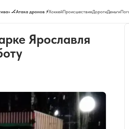
ива» 🏒
Атака дронов ⚡
Хоккей
Происшествия
Дороги
Деньги
Пог
арке Ярославля
боту