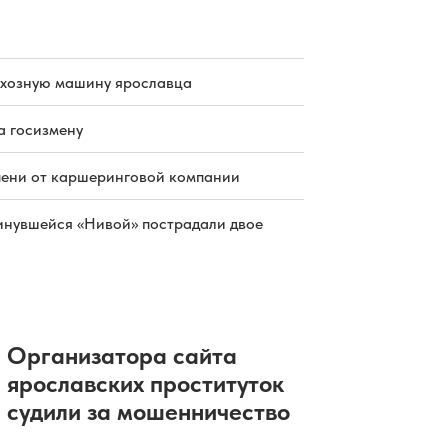
схозную машину ярославца
а госизмену
пени от каршеринговой компании
инувшейся «Нивой» пострадали двое
Организатора сайта
ярославских проституток
судили за мошенничество