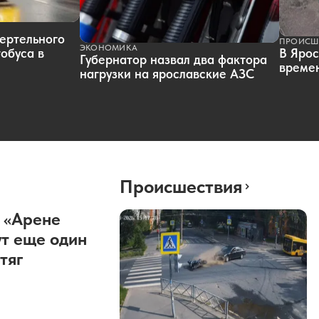
ертельного
ПРОИСШ
ЭКОНОМИКА
обуса в
В Ярос
Губернатор назвал два фактора
времен
нагрузки на ярославские АЗС
Происшествия
 «Арене
т еще один
тяг