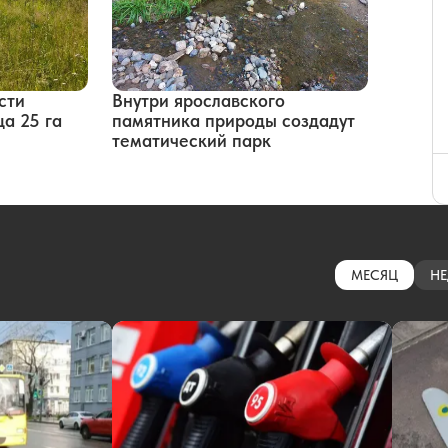
сти
Внутри ярославского
а 25 га
памятника природы создадут
тематический парк
МЕСЯЦ
НЕ