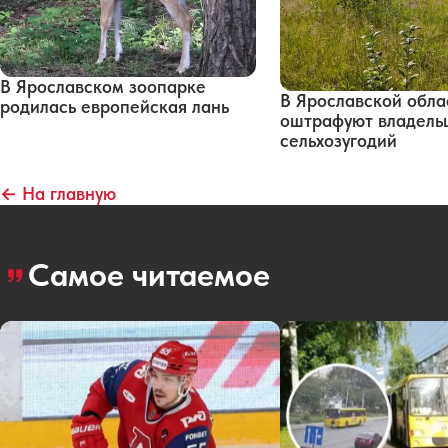
В Ярославском зоопарке
В Ярославской обла
родилась европейская лань
оштрафуют владельц
сельхозугодий
← На главную
Самое читаемое