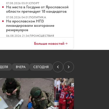
07.08.2026 05:01
|
СПОРТ
На места в Госдуме от Ярославской
области претендует 18 кандидатов
07.08.2026 04:01
|
ПОЛИТИКА
На ярославском НПЗ
ликвидировали возгорание
резервуаров
06.08.2026 21:34
|
ПРОИСШЕСТВИЯ
В Ярославле ждут штормовой ветер
Больше новостей
с ливнями и градом
06.08.2026 19:20
|
ПОГОДА
Полиция пресекла попытку
раздеться в ярославском торговом
центре
ДЕЛЯ
ВЧЕРА
СЕГОДНЯ
06.08.2026 18:49
|
ПРОИСШЕСТВИЯ
В Ярославле не смогли продать
гостиницу на Московском
проспекте
06.08.2026 18:01
|
ОБЩЕСТВО
Эксперты выяснили, как кешбэк
влияет на спрос россиян
06.08.2026 18:00
|
НОВОСТИ КОМПАНИЙ
«Локомотив» сыграет в самом