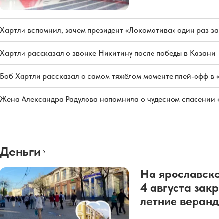
Хартли вспомнил, зачем президент «Локомотива» один раз з
Хартли рассказал о звонке Никитину после победы в Казани
Боб Хартли рассказал о самом тяжёлом моменте плей-офф в 
Жена Александра Радулова напомнила о чудесном спасении
Деньги
На ярославско
4 августа зак
летние веран