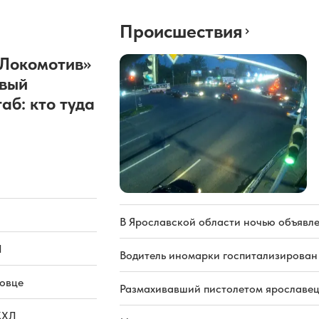
Происшествия
«Локомотив»
овый
аб: кто туда
В Ярославской области ночью объявл
Л
Водитель иномарки госпитализирован
повце
Размахивавший пистолетом ярославец
КХЛ