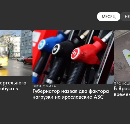
МЕСЯЦ
НЕ
ертельного
ПРОИСШ
ЭКОНОМИКА
обуса в
В Ярос
Губернатор назвал два фактора
времен
нагрузки на ярославские АЗС