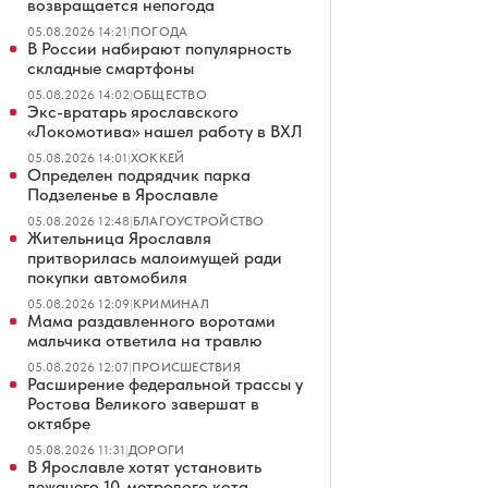
возвращается непогода
05.08.2026 14:21
|
ПОГОДА
В России набирают популярность
складные смартфоны
05.08.2026 14:02
|
ОБЩЕСТВО
Экс-вратарь ярославского
«Локомотива» нашел работу в ВХЛ
05.08.2026 14:01
|
ХОККЕЙ
Определен подрядчик парка
Подзеленье в Ярославле
05.08.2026 12:48
|
БЛАГОУСТРОЙСТВО
Жительница Ярославля
притворилась малоимущей ради
покупки автомобиля
05.08.2026 12:09
|
КРИМИНАЛ
Мама раздавленного воротами
мальчика ответила на травлю
05.08.2026 12:07
|
ПРОИСШЕСТВИЯ
Расширение федеральной трассы у
Ростова Великого завершат в
октябре
05.08.2026 11:31
|
ДОРОГИ
В Ярославле хотят установить
лежачего 10-метрового кота