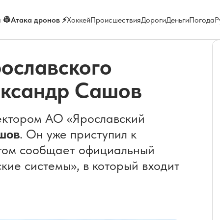
 👷
Атака дронов ⚡
Хоккей
Происшествия
Дороги
Деньги
Погода
Р
ославского
ександр Сашов
ектором АО «Ярославский
шов
. Он уже приступил к
этом сообщает официальный
кие системы», в который входит