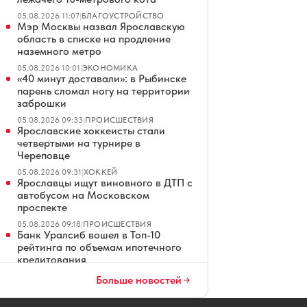
05.08.2026 11:07
|
БЛАГОУСТРОЙСТВО
Мэр Москвы назвал Ярославскую
область в списке на продление
наземного метро
05.08.2026 10:01
|
ЭКОНОМИКА
«40 минут доставали»: в Рыбинске
парень сломал ногу на территории
заброшки
05.08.2026 09:33
|
ПРОИСШЕСТВИЯ
Ярославские хоккеисты стали
четвертыми на турнире в
Череповце
05.08.2026 09:31
|
ХОККЕЙ
Ярославцы ищут виновного в ДТП с
автобусом на Московском
проспекте
05.08.2026 09:18
|
ПРОИСШЕСТВИЯ
Банк Уралсиб вошел в Топ-10
рейтинга по объемам ипотечного
кредитования
05.08.2026 09:11
|
ДАЙДЖЕСТ
Больше новостей
Ногами по лицу: осужден хулиган,
избивший женщину в ярославском