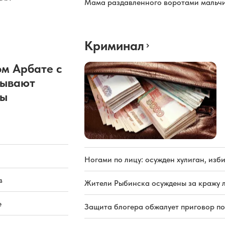
Мама раздавленного воротами мальчи
Криминал
м Арбате с
рывают
ды
Ногами по лицу: осужден хулиган, из
в
Жители Рыбинска осуждены за кражу л
е
Защита блогера обжалует приговор по