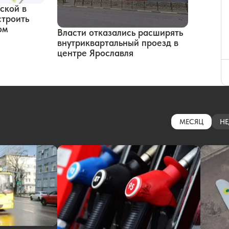
ской в
строить
ом
Власти отказались расширять
внутриквартальный проезд в
центре Ярославля
МЕСЯЦ
НЕ