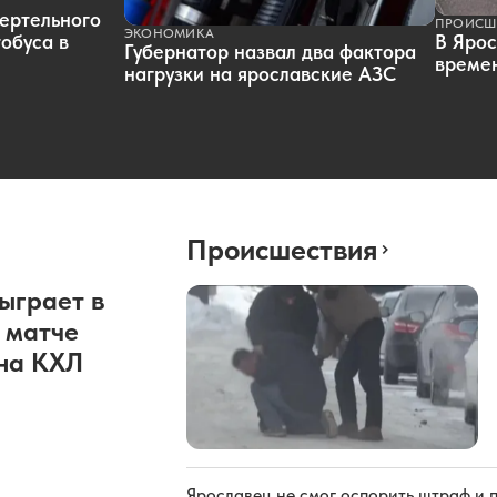
ертельного
ПРОИСШ
ЭКОНОМИКА
обуса в
В Ярос
Губернатор назвал два фактора
времен
нагрузки на ярославские АЗС
Происшествия
ыграет в
 матче
она КХЛ
Ярославец не смог оспорить штраф и 