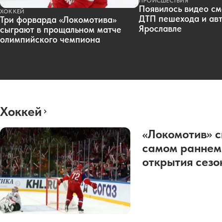
ПРОИСШЕСТВИЯ
Появилось видео см
ХОККЕЙ
ДТП пешехода и авт
Три форварда «Локомотива»
Ярославле
сыграют в прощальном матче
олимпийского чемпиона
Хоккей
«Локомотив» с
самом раннем
открытия сез