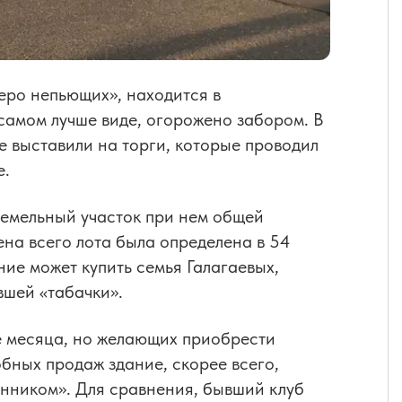
еро непьющих», находится в
самом лучше виде, огорожено забором. В
ле выставили на торги, которые проводил
е.
земельный участок при нем общей
на всего лота была определена в 54
ние может купить семья Галагаевых,
вшей «табачки».
е месяца, но желающих приобрести
бных продаж здание, скорее всего,
енником». Для сравнения, бывший клуб