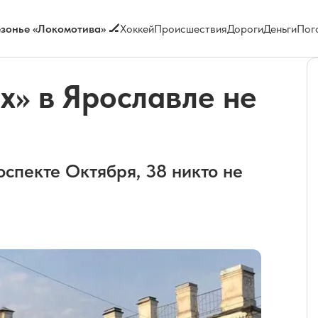
зонье «Локомотива» 🏒
Хоккей
Происшествия
Дороги
Деньги
Пог
х» в Ярославле не
спекте Октября, 38 никто не