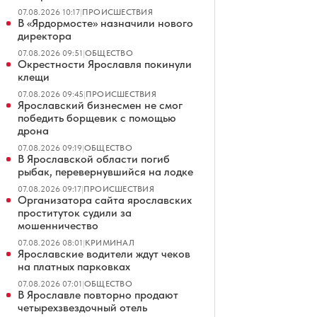
07.08.2026 10:17
|
ПРОИСШЕСТВИЯ
В «Ярдормосте» назначили нового
директора
07.08.2026 09:51
|
ОБЩЕСТВО
Окрестности Ярославля покинули
клещи
07.08.2026 09:45
|
ПРОИСШЕСТВИЯ
Ярославский бизнесмен не смог
победить борщевик с помощью
дрона
07.08.2026 09:19
|
ОБЩЕСТВО
В Ярославской области погиб
рыбак, перевернувшийся на лодке
07.08.2026 09:17
|
ПРОИСШЕСТВИЯ
Организатора сайта ярославских
проституток судили за
мошенничество
07.08.2026 08:01
|
КРИМИНАЛ
Ярославские водители ждут чеков
на платных парковках
07.08.2026 07:01
|
ОБЩЕСТВО
В Ярославле повторно продают
четырехзвездочный отель