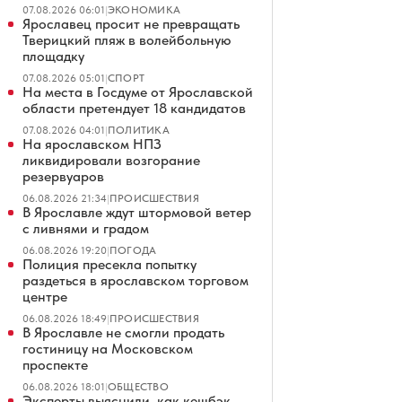
07.08.2026 06:01
|
ЭКОНОМИКА
Ярославец просит не превращать
Тверицкий пляж в волейбольную
площадку
07.08.2026 05:01
|
СПОРТ
На места в Госдуме от Ярославской
области претендует 18 кандидатов
07.08.2026 04:01
|
ПОЛИТИКА
На ярославском НПЗ
ликвидировали возгорание
резервуаров
06.08.2026 21:34
|
ПРОИСШЕСТВИЯ
В Ярославле ждут штормовой ветер
с ливнями и градом
06.08.2026 19:20
|
ПОГОДА
Полиция пресекла попытку
раздеться в ярославском торговом
центре
06.08.2026 18:49
|
ПРОИСШЕСТВИЯ
В Ярославле не смогли продать
гостиницу на Московском
проспекте
06.08.2026 18:01
|
ОБЩЕСТВО
Эксперты выяснили, как кешбэк