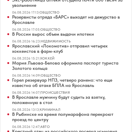
увольнение
06.08.2026 17:13
|
ОБЩЕСТВО
Резервисты отряда «БАРС» выходят на дежурство в
Ярославле
06.08.2026 17:05
|
ОБЩЕСТВО
В России вырос объем выдачи ипотеки
06.08.2026 16:23
|
НЕДВИЖИМОСТЬ
Ярославский «Локомотив» отправил четырех
хоккеистов в фарм-клуб
06.08.2026 15:21
|
ХОККЕЙ
Мария Львова-Белова оформила паспорт туриста
Золотого кольца
06.08.2026 14:09
|
ОБЩЕСТВО
Горел резервуар НПЗ, четверо ранено: что еще
известно об атаке БПЛА на Ярославль
06.08.2026 14:07
|
ПРОИСШЕСТВИЯ
В Ярославле мужчину будут судить за взятку,
положенную в стол
06.08.2026 13:13
|
КРИМИНАЛ
В Рыбинске на время полумарафона перекроют
проезд по центру
06.08.2026 12:47
|
АВТО
Крестный отец из российского поселка усыновил