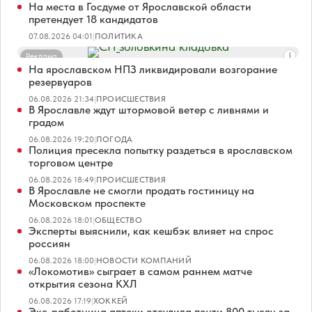
На места в Госдуме от Ярославской области
претендует 18 кандидатов
07.08.2026 04:01
|
ПОЛИТИКА
Реклама
На ярославском НПЗ ликвидировали возгорание
резервуаров
06.08.2026 21:34
|
ПРОИСШЕСТВИЯ
В Ярославле ждут штормовой ветер с ливнями и
градом
06.08.2026 19:20
|
ПОГОДА
Полиция пресекла попытку раздеться в ярославском
торговом центре
06.08.2026 18:49
|
ПРОИСШЕСТВИЯ
В Ярославле не смогли продать гостиницу на
Московском проспекте
06.08.2026 18:01
|
ОБЩЕСТВО
Эксперты выяснили, как кешбэк влияет на спрос
россиян
06.08.2026 18:00
|
НОВОСТИ КОМПАНИЙ
«Локомотив» сыграет в самом раннем матче
открытия сезона КХЛ
06.08.2026 17:19
|
ХОККЕЙ
Экс-работница аптеки отсудила почти 800 тысяч за