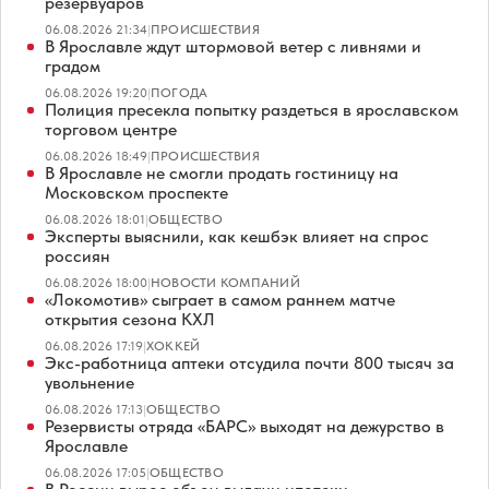
резервуаров
06.08.2026 21:34
|
ПРОИСШЕСТВИЯ
В Ярославле ждут штормовой ветер с ливнями и
градом
06.08.2026 19:20
|
ПОГОДА
Полиция пресекла попытку раздеться в ярославском
торговом центре
06.08.2026 18:49
|
ПРОИСШЕСТВИЯ
В Ярославле не смогли продать гостиницу на
Московском проспекте
06.08.2026 18:01
|
ОБЩЕСТВО
Эксперты выяснили, как кешбэк влияет на спрос
россиян
06.08.2026 18:00
|
НОВОСТИ КОМПАНИЙ
«Локомотив» сыграет в самом раннем матче
открытия сезона КХЛ
06.08.2026 17:19
|
ХОККЕЙ
Экс-работница аптеки отсудила почти 800 тысяч за
увольнение
06.08.2026 17:13
|
ОБЩЕСТВО
Резервисты отряда «БАРС» выходят на дежурство в
Ярославле
06.08.2026 17:05
|
ОБЩЕСТВО