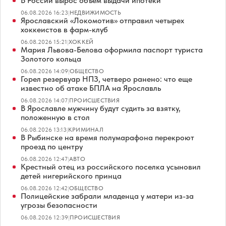
В России вырос объем выдачи ипотеки
06.08.2026 16:23
|
НЕДВИЖИМОСТЬ
Ярославский «Локомотив» отправил четырех
хоккеистов в фарм-клуб
06.08.2026 15:21
|
ХОККЕЙ
Мария Львова-Белова оформила паспорт туриста
Золотого кольца
06.08.2026 14:09
|
ОБЩЕСТВО
Горел резервуар НПЗ, четверо ранено: что еще
известно об атаке БПЛА на Ярославль
06.08.2026 14:07
|
ПРОИСШЕСТВИЯ
В Ярославле мужчину будут судить за взятку,
положенную в стол
06.08.2026 13:13
|
КРИМИНАЛ
В Рыбинске на время полумарафона перекроют
проезд по центру
06.08.2026 12:47
|
АВТО
Крестный отец из российского поселка усыновил
детей нигерийского принца
06.08.2026 12:42
|
ОБЩЕСТВО
Полицейские забрали младенца у матери из-за
угрозы безопасности
06.08.2026 12:39
|
ПРОИСШЕСТВИЯ