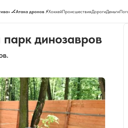
ива» 🏒
Атака дронов ⚡
Хоккей
Происшествия
Дороги
Деньги
Пог
 парк динозавров
ов.