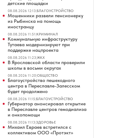
детские площадки
08.08.2026 12:13
|
БЛАГОУСТРОЙСТВО
Мошенники развели пенсионерку
из Рыбинска на помощь
иностранцу
08.08.2026 11:51
|
КРИМИНАЛ
Коммунальную инфраструктуру
Тутаева модернизируют при
поддержке нацпроекта
08.08.2026 11:23
|
ЖКХ
В Ярославской области проверили
школы в восьми округах
08.08.2026 11:20
|
ОБЩЕСТВО
Благоустройство пешеходного
центра в Переславле-Залесском
будет продолжено
08.08.2026 11:15
|
БЛАГОУСТРОЙСТВО
Губернатор анонсировал открытие
в Переславле центров гемодиализа
и онкопомощи
08.08.2026 11:13
|
ЗДОРОВЬЕ
Михаил Евраев встретился с
коллективом ООО «Протэкт»