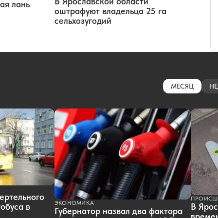
В Ярославской области
ая лань
оштрафуют владельца 25 га
сельхозугодий
МЕСЯЦ
НЕ
ертельного
ПРОИСШ
ЭКОНОМИКА
обуса в
В Ярос
Губернатор назвал два фактора
времен