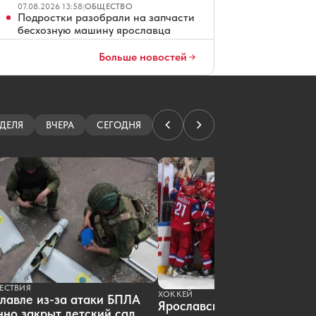
07.08.2026 13:58
|
ОБЩЕСТВО
Подростки разобрали на запчасти
бесхозную машину ярославца
07.08.2026 13:52
|
ПРОИСШЕСТВИЯ
Больше новостей
В «ТНС энерго Ярославль» подвели
итоги акции «Двойная выгода»
07.08.2026 13:27
|
НОВОСТИ КОМПАНИЙ
Жена Александра Радулова
напомнила о чудесном спасении
«Локомотива»
ДЕЛЯ
ВЧЕРА
СЕГОДНЯ
07.08.2026 13:06
|
ХОККЕЙ
Названа дата открытия основной
арены волейбольного центра в
Ярославле
07.08.2026 12:07
|
НАУКА
Ярославцу грозит пожизненный
срок за госизмену
07.08.2026 11:53
|
ПРОИСШЕСТВИЯ
Победителям забега в Ярославле
вручат бетонную крышку люка
07.08.2026 11:44
|
СПОРТ
Ярославец не смог оспорить штраф
ЕСТВИЯ
ХОККЕЙ
лавле из-за атаки БПЛА
и пени от каршеринговой компании
Ярославский «Локомотив»
но закрыт детский сад