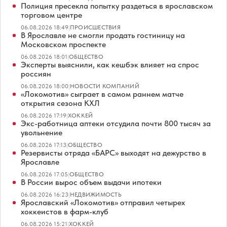
Полиция пресекла попытку раздеться в ярославском
торговом центре
06.08.2026 18:49
|
ПРОИСШЕСТВИЯ
В Ярославле не смогли продать гостиницу на
Московском проспекте
06.08.2026 18:01
|
ОБЩЕСТВО
Эксперты выяснили, как кешбэк влияет на спрос
россиян
06.08.2026 18:00
|
НОВОСТИ КОМПАНИЙ
«Локомотив» сыграет в самом раннем матче
открытия сезона КХЛ
06.08.2026 17:19
|
ХОККЕЙ
Экс-работница аптеки отсудила почти 800 тысяч за
увольнение
06.08.2026 17:13
|
ОБЩЕСТВО
Резервисты отряда «БАРС» выходят на дежурство в
Ярославле
06.08.2026 17:05
|
ОБЩЕСТВО
В России вырос объем выдачи ипотеки
06.08.2026 16:23
|
НЕДВИЖИМОСТЬ
Ярославский «Локомотив» отправил четырех
хоккеистов в фарм-клуб
06.08.2026 15:21
|
ХОККЕЙ