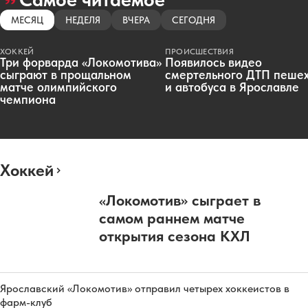
МЕСЯЦ
НЕДЕЛЯ
ВЧЕРА
СЕГОДНЯ
ХОККЕЙ
ПРОИСШЕСТВИЯ
Три форварда «Локомотива»
Появилось видео
сыграют в прощальном
смертельного ДТП пеше
матче олимпийского
и автобуса в Ярославле
чемпиона
Хоккей
«Локомотив» сыграет в
самом раннем матче
открытия сезона КХЛ
Ярославский «Локомотив» отправил четырех хоккеистов в
фарм-клуб