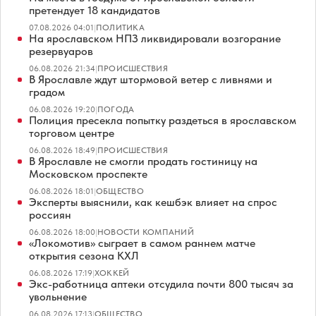
претендует 18 кандидатов
07.08.2026 04:01
|
ПОЛИТИКА
На ярославском НПЗ ликвидировали возгорание
резервуаров
06.08.2026 21:34
|
ПРОИСШЕСТВИЯ
В Ярославле ждут штормовой ветер с ливнями и
градом
06.08.2026 19:20
|
ПОГОДА
Полиция пресекла попытку раздеться в ярославском
торговом центре
06.08.2026 18:49
|
ПРОИСШЕСТВИЯ
В Ярославле не смогли продать гостиницу на
Московском проспекте
06.08.2026 18:01
|
ОБЩЕСТВО
Эксперты выяснили, как кешбэк влияет на спрос
россиян
06.08.2026 18:00
|
НОВОСТИ КОМПАНИЙ
«Локомотив» сыграет в самом раннем матче
открытия сезона КХЛ
06.08.2026 17:19
|
ХОККЕЙ
Экс-работница аптеки отсудила почти 800 тысяч за
увольнение
06.08.2026 17:13
|
ОБЩЕСТВО