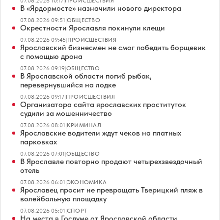
07.08.2026 10:17
|
ПРОИСШЕСТВИЯ
В «Ярдормосте» назначили нового директора
07.08.2026 09:51
|
ОБЩЕСТВО
Окрестности Ярославля покинули клещи
07.08.2026 09:45
|
ПРОИСШЕСТВИЯ
Ярославский бизнесмен не смог победить борщевик
с помощью дрона
07.08.2026 09:19
|
ОБЩЕСТВО
В Ярославской области погиб рыбак,
перевернувшийся на лодке
07.08.2026 09:17
|
ПРОИСШЕСТВИЯ
Организатора сайта ярославских проституток
судили за мошенничество
07.08.2026 08:01
|
КРИМИНАЛ
Ярославские водители ждут чеков на платных
парковках
07.08.2026 07:01
|
ОБЩЕСТВО
В Ярославле повторно продают четырехзвездочный
отель
07.08.2026 06:01
|
ЭКОНОМИКА
Ярославец просит не превращать Тверицкий пляж в
волейбольную площадку
07.08.2026 05:01
|
СПОРТ
На места в Госдуме от Ярославской области