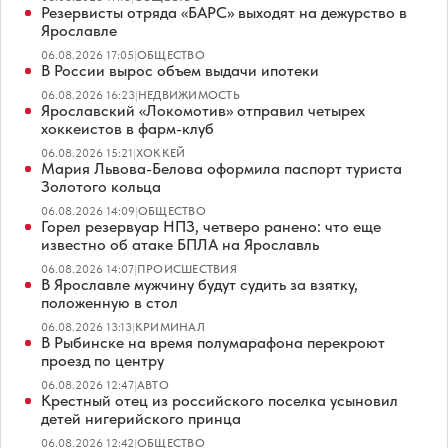
Резервисты отряда «БАРС» выходят на дежурство в
Ярославле
06.08.2026 17:05
|
ОБЩЕСТВО
В России вырос объем выдачи ипотеки
06.08.2026 16:23
|
НЕДВИЖИМОСТЬ
Ярославский «Локомотив» отправил четырех
хоккеистов в фарм-клуб
06.08.2026 15:21
|
ХОККЕЙ
Мария Львова-Белова оформила паспорт туриста
Золотого кольца
06.08.2026 14:09
|
ОБЩЕСТВО
Горел резервуар НПЗ, четверо ранено: что еще
известно об атаке БПЛА на Ярославль
06.08.2026 14:07
|
ПРОИСШЕСТВИЯ
В Ярославле мужчину будут судить за взятку,
положенную в стол
06.08.2026 13:13
|
КРИМИНАЛ
В Рыбинске на время полумарафона перекроют
проезд по центру
06.08.2026 12:47
|
АВТО
Крестный отец из российского поселка усыновил
детей нигерийского принца
06.08.2026 12:42
|
ОБЩЕСТВО