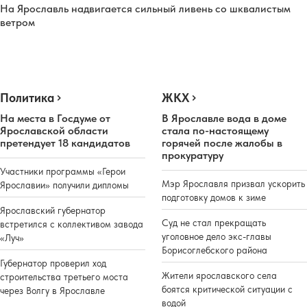
На Ярославль надвигается сильный ливень со шквалистым
ветром
Политика
ЖКХ
На места в Госдуме от
В Ярославле вода в доме
Ярославской области
стала по-настоящему
претендует 18 кандидатов
горячей после жалобы в
прокуратуру
Участники программы «Герои
Мэр Ярославля призвал ускорить
Ярославии» получили дипломы
подготовку домов к зиме
Ярославский губернатор
Суд не стал прекращать
встретился с коллективом завода
уголовное дело экс-главы
«Луч»
Борисоглебского района
Губернатор проверил ход
Жители ярославского села
строительства третьего моста
боятся критической ситуации с
через Волгу в Ярославле
водой