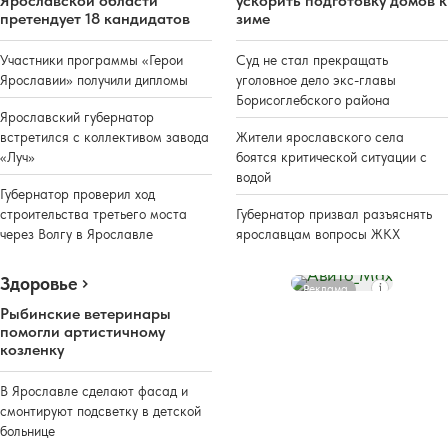
Ярославской области
ускорить подготовку домов к
претендует 18 кандидатов
зиме
Участники программы «Герои
Суд не стал прекращать
Ярославии» получили дипломы
уголовное дело экс-главы
Борисоглебского района
Ярославский губернатор
встретился с коллективом завода
Жители ярославского села
«Луч»
боятся критической ситуации с
водой
Губернатор проверил ход
строительства третьего моста
Губернатор призвал разъяснять
через Волгу в Ярославле
ярославцам вопросы ЖКХ
Здоровье
Реклама
Рыбинские ветеринары
помогли артистичному
козленку
В Ярославле сделают фасад и
смонтируют подсветку в детской
больнице