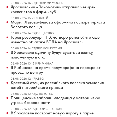
06.08.2026 16:23
|
НЕДВИЖИМОСТЬ
Ярославский «Локомотив» отправил четырех
хоккеистов в фарм-клуб
06.08.2026 15:21
|
ХОККЕЙ
Мария Львова-Белова оформила паспорт туриста
Золотого кольца
06.08.2026 14:09
|
ОБЩЕСТВО
Горел резервуар НПЗ, четверо ранено: что еще
известно об атаке БПЛА на Ярославль
06.08.2026 14:07
|
ПРОИСШЕСТВИЯ
В Ярославле мужчину будут судить за взятку,
положенную в стол
06.08.2026 13:13
|
КРИМИНАЛ
В Рыбинске на время полумарафона перекроют
проезд по центру
06.08.2026 12:47
|
АВТО
Крестный отец из российского поселка усыновил
детей нигерийского принца
06.08.2026 12:42
|
ОБЩЕСТВО
Полицейские забрали младенца у матери из-за
угрозы безопасности
06.08.2026 12:39
|
ПРОИСШЕСТВИЯ
В Ярославле построят новую дорогу в парке