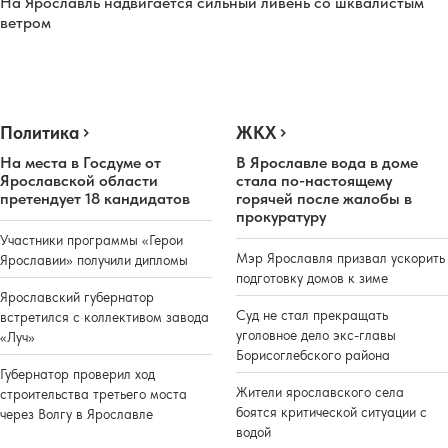
На Ярославль надвигается сильный ливень со шквалистым
ветром
Политика
ЖКХ
На места в Госдуме от
В Ярославле вода в доме
Ярославской области
стала по-настоящему
претендует 18 кандидатов
горячей после жалобы в
прокуратуру
Участники программы «Герои
Мэр Ярославля призвал ускорить
Ярославии» получили дипломы
подготовку домов к зиме
Ярославский губернатор
Суд не стал прекращать
встретился с коллективом завода
уголовное дело экс-главы
«Луч»
Борисоглебского района
Губернатор проверил ход
Жители ярославского села
строительства третьего моста
боятся критической ситуации с
через Волгу в Ярославле
водой