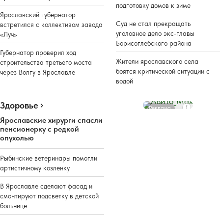
подготовку домов к зиме
Ярославский губернатор
Суд не стал прекращать
встретился с коллективом завода
уголовное дело экс-главы
«Луч»
Борисоглебского района
Губернатор проверил ход
Жители ярославского села
строительства третьего моста
боятся критической ситуации с
через Волгу в Ярославле
водой
Здоровье
Реклама
Ярославские хирурги спасли
пенсионерку с редкой
опухолью
Рыбинские ветеринары помогли
артистичному козленку
В Ярославле сделают фасад и
смонтируют подсветку в детской
больнице