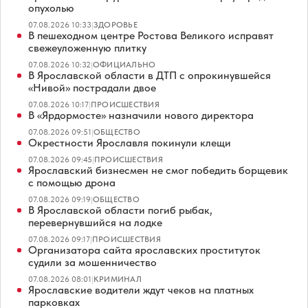
опухолью
07.08.2026 10:33
|
ЗДОРОВЬЕ
В пешеходном центре Ростова Великого исправят
свежеуложенную плитку
07.08.2026 10:32
|
ОФИЦИАЛЬНО
В Ярославской области в ДТП с опрокинувшейся
«Нивой» пострадали двое
07.08.2026 10:17
|
ПРОИСШЕСТВИЯ
В «Ярдормосте» назначили нового директора
07.08.2026 09:51
|
ОБЩЕСТВО
Окрестности Ярославля покинули клещи
07.08.2026 09:45
|
ПРОИСШЕСТВИЯ
Ярославский бизнесмен не смог победить борщевик
с помощью дрона
07.08.2026 09:19
|
ОБЩЕСТВО
В Ярославской области погиб рыбак,
перевернувшийся на лодке
07.08.2026 09:17
|
ПРОИСШЕСТВИЯ
Организатора сайта ярославских проституток
судили за мошенничество
07.08.2026 08:01
|
КРИМИНАЛ
Ярославские водители ждут чеков на платных
парковках