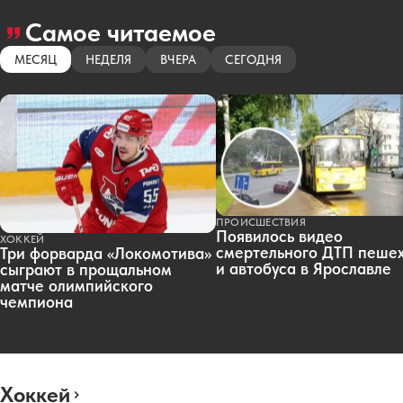
Самое читаемое
МЕСЯЦ
НЕДЕЛЯ
ВЧЕРА
СЕГОДНЯ
ПРОИСШЕСТВИЯ
Появилось видео
ХОККЕЙ
смертельного ДТП пеше
Три форварда «Локомотива»
и автобуса в Ярославле
сыграют в прощальном
матче олимпийского
чемпиона
Хоккей