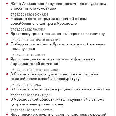
Жена Александра Радулова напомнила о чудесном
спасении «Локомотива»
07.08.2026 13:06
|
ХОККЕЙ
Названа дата открытия основной арены
волейбольного центра в Ярославле
07.08.2026 12:07
|
НАУКА
Ярославцу грозит пожизненный срок за госизмену
07.08.2026 11:53
|
ПРОИСШЕСТВИЯ
Победителям забега в Ярославле вручат бетонную
крышку люка
07.08.2026 11:44
|
СПОРТ
Ярославец не смог оспорить штраф и пени от
каршеринговой компании
07.08.2026 11:37
|
ПРОИСШЕСТВИЯ
В Ярославле вода в доме стала по-настоящему
горячей после жалобы в прокуратуру
07.08.2026 11:07
|
ЖКХ
В Ярославском зоопарке родилась европейская лань
07.08.2026 10:55
|
ПРИРОДА
В Ярославской области жители купили 74-летнему
дворнику электровелосипед
07.08.2026 10:37
|
ОБЩЕСТВО
Ярославские хирурги спасли пенсионерку с редкой