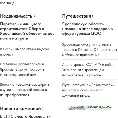
больнице
Недвижимость
Путешествия
Портфель жилищного
Ярославскую область
строительства Сбера в
назвали в числе лидеров в
Ярославской области вырос
сфере туризма ЦФО
почти на треть
Ярославцы смогут оплачивать
В России вырос объем выдачи
товары в Китае по QR-коду через
ипотеки
мобильное приложение
На Малой Пролетарской в
Арена уровня КХЛ, МГУ и собор
Ярославле могут построить
Ушакова: что ярославцам
многоквартирный дом
посмотреть в Саранске
Власти отказались расширять
Путешествуем с «Локомотивом»:
внутриквартальный проезд в
посчитали, сколько стоит
центре Ярославля
хоккейный выезд
Новости компаний
Реклама
В «ТНС энерго Ярославль»