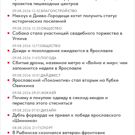
проектов пешеходных центров
09.08.2026 12:32
|
БЛАГОУСТРОЙСТВО
Некоуз и Диево-Городище хотят получить статус
исторических поселений
09.08.2026 12:20
|
ОБЩЕСТВО
Собака стала участницей свадебного торжества в
Угличе
09.08.2026 12:17
|
ОБЩЕСТВО
Дожди и похолодание ожидаются в Ярославле
09.08.2026 11:03
|
ПОГОДА
Сбитые дроны, наземное метро и «Война и мир»: чем
запомнится неделя в Ярославле
09.08.2026 10:01
|
ДАЙДЖЕСТ
Ярославский «Локомотив» стал вторым на Кубке
Овечкина
09.08.2026 09:01
|
ХОККЕЙ
Почему я покупаю одежду в секонд-хендах и
перестала этого стесняться
09.08.2026 07:01
|
ДИЗАЙН
Дубль форварда не привел к победе ярославского
«Шинника»
08.08.2026 21:17
|
СПОРТ
В Рыбинске скончался ветеран-фронтовик