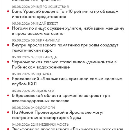
05.08.2026 09:18
|
ПРОИСШЕСТВИЯ
Банк Уралсиб вошел в Топ-10 рейтинга по объемам
ипотечного кредитования
05.08.2026 09:11
|
ДАЙДЖЕСТ
Ногами по лицу: осужден хулиган, избивший женщину
в ярославском магазине
05.08.2026 08:01
|
КРИМИНАЛ
Внутри ярославского памятника природы создадут
тематический парк
05.08.2026 07:01
|
ПРИРОДА
Черноморская тюлька стала видом-доминантом в
Рыбинском водохранилище
05.08.2026 06:01
|
НАУКА
Ярославский «Локомотив» признали самым силовым
клубом КХЛ
05.08.2026 05:01
|
ХОККЕЙ
В Ярославской области временно закроют три
железнодорожных переезда
05.08.2026 04:01
|
ДОРОГИ
На Малой Пролетарской в Ярославле могут
построить многоквартирный дом
04.08.2026 22:11
|
НЕДВИЖИМОСТЬ
Экс-форвард ярославского «Локомотива» рассказал