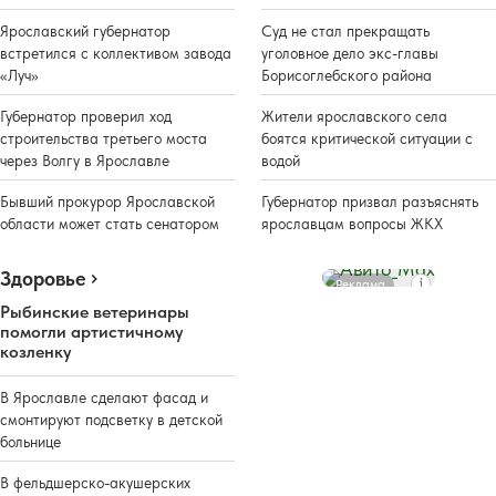
Ярославский губернатор
Суд не стал прекращать
встретился с коллективом завода
уголовное дело экс-главы
«Луч»
Борисоглебского района
Губернатор проверил ход
Жители ярославского села
строительства третьего моста
боятся критической ситуации с
через Волгу в Ярославле
водой
Бывший прокурор Ярославской
Губернатор призвал разъяснять
области может стать сенатором
ярославцам вопросы ЖКХ
Здоровье
Реклама
Рыбинские ветеринары
помогли артистичному
козленку
В Ярославле сделают фасад и
смонтируют подсветку в детской
больнице
В фельдшерско-акушерских