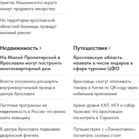
пунктах Мышкинского округа
начнут продавать лекарства
На территории ярославской
областной больницы проведут
ямочный ремонт
Недвижимость
Путешествия
На Малой Пролетарской в
Ярославскую область
Ярославле могут построить
назвали в числе лидеров в
многоквартирный дом
сфере туризма ЦФО
Власти отказались расширять
Ярославцы смогут оплачивать
внутриквартальный проезд в
товары в Китае по QR-коду через
центре Ярославля
мобильное приложение
Льготные программы на
Арена уровня КХЛ, МГУ и собор
недвижимость в России: что важно
Ушакова: что ярославцам
знать заемщику
посмотреть в Саранске
В центре Ярославля подешевел
Путешествуем с «Локомотивом»:
дворянский флигель
посчитали, сколько стоит