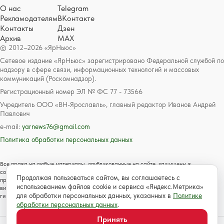
О нас
Telegram
Рекламодателям
ВКонтакте
Контакты
Дзен
Архив
MAX
© 2012–2026 «ЯрНьюс»
Сетевое издание «ЯрНьюс» зарегистрировано Федеральной службой по
надзору в сфере связи, информационных технологий и массовых
коммуникаций (Роскомнадзор).
Регистрационный номер ЭЛ № ФС 77 - 73566
Учредитель ООО «ВН-Ярославль», главный редактор Иванов Андрей
Павлович
e-mail:
yarnews76@gmail.com
Политика обработки персональных данных
Все права на любые материалы, опубликованные на сайте, защищены в
соответствии с российским и международным законодательством об авторском
Продолжая пользоваться сайтом, вы соглашаетесь с
праве и смежных правах. Любое использование текстовых, фото, аудио и
использованием файлов cookie и сервиса «Яндекс.Метрика»
видеоматериалов возможно только с согласия правообладателя с обязательной
для обработки персональных данных, указанных в
Политике
гиперссылкой на сайт https://www.yarnews.net; Для детей старше 16 лет.
обработки персональных данных
.
Принять