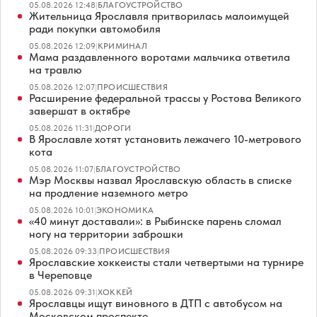
05.08.2026 12:48
|
БЛАГОУСТРОЙСТВО
Жительница Ярославля притворилась малоимущей
ради покупки автомобиля
05.08.2026 12:09
|
КРИМИНАЛ
Мама раздавленного воротами мальчика ответила
на травлю
05.08.2026 12:07
|
ПРОИСШЕСТВИЯ
Расширение федеральной трассы у Ростова Великого
завершат в октябре
05.08.2026 11:31
|
ДОРОГИ
В Ярославле хотят установить лежачего 10-метрового
кота
05.08.2026 11:07
|
БЛАГОУСТРОЙСТВО
Мэр Москвы назвал Ярославскую область в списке
на продление наземного метро
05.08.2026 10:01
|
ЭКОНОМИКА
«40 минут доставали»: в Рыбинске парень сломал
ногу на территории заброшки
05.08.2026 09:33
|
ПРОИСШЕСТВИЯ
Ярославские хоккеисты стали четвертыми на турнире
в Череповце
05.08.2026 09:31
|
ХОККЕЙ
Ярославцы ищут виновного в ДТП с автобусом на
Московском проспекте