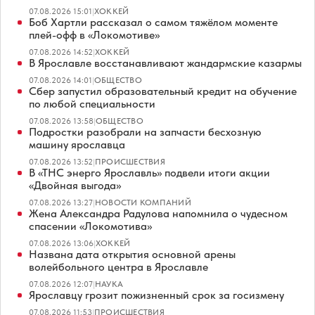
07.08.2026 15:01
|
ХОККЕЙ
Боб Хартли рассказал о самом тяжёлом моменте
плей-офф в «Локомотиве»
07.08.2026 14:52
|
ХОККЕЙ
В Ярославле восстанавливают жандармские казармы
07.08.2026 14:01
|
ОБЩЕСТВО
Сбер запустил образовательный кредит на обучение
по любой специальности
07.08.2026 13:58
|
ОБЩЕСТВО
Подростки разобрали на запчасти бесхозную
машину ярославца
07.08.2026 13:52
|
ПРОИСШЕСТВИЯ
В «ТНС энерго Ярославль» подвели итоги акции
«Двойная выгода»
07.08.2026 13:27
|
НОВОСТИ КОМПАНИЙ
Жена Александра Радулова напомнила о чудесном
спасении «Локомотива»
07.08.2026 13:06
|
ХОККЕЙ
Названа дата открытия основной арены
волейбольного центра в Ярославле
07.08.2026 12:07
|
НАУКА
Ярославцу грозит пожизненный срок за госизмену
07.08.2026 11:53
|
ПРОИСШЕСТВИЯ