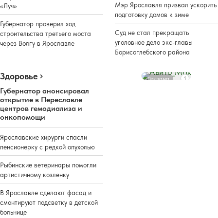
Мэр Ярославля призвал ускорить
«Луч»
подготовку домов к зиме
Губернатор проверил ход
Суд не стал прекращать
строительства третьего моста
уголовное дело экс-главы
через Волгу в Ярославле
Борисоглебского района
Здоровье
Реклама
Губернатор анонсировал
открытие в Переславле
центров гемодиализа и
онкопомощи
Ярославские хирурги спасли
пенсионерку с редкой опухолью
Рыбинские ветеринары помогли
артистичному козленку
В Ярославле сделают фасад и
смонтируют подсветку в детской
больнице