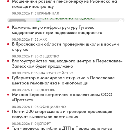
Мошенники развели пенсионерку из Рыбинска на
помощь иностранцу
08.08.2026 11:51
|
КРИМИНАЛ
Реклама
Коммунальную инфраструктуру Тутаева
модернизируют при поддержке нацпроекта
08.08.2026 11:23
|
ЖКХ
В Ярославской области проверили школы в восьми
округах
08.08.2026 11:20
|
ОБЩЕСТВО
Благоустройство пешеходного центра в Переславле-
Залесском будет продолжено
08.08.2026 11:15
|
БЛАГОУСТРОЙСТВО
Губернатор анонсировал открытие в Переславле
центров гемодиализа и онкопомощи
08.08.2026 11:13
|
ЗДОРОВЬЕ
Михаил Евраев встретился с коллективом ООО
«Протэкт»
08.08.2026 11:06
|
ОФИЦИАЛЬНО
Почти 300 спортсменов и тренеров-ярославцев
получат выплаты за достижения
08.08.2026 11:01
|
СПОРТ
Три человека погибли в ДТП в Переславле из-за