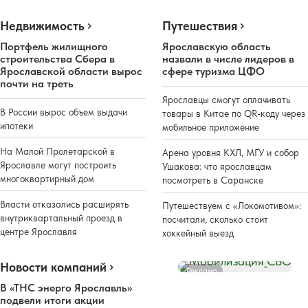
Недвижимость
Путешествия
Портфель жилищного
Ярославскую область
строительства Сбера в
назвали в числе лидеров в
Ярославской области вырос
сфере туризма ЦФО
почти на треть
Ярославцы смогут оплачивать
В России вырос объем выдачи
товары в Китае по QR-коду через
ипотеки
мобильное приложение
На Малой Пролетарской в
Арена уровня КХЛ, МГУ и собор
Ярославле могут построить
Ушакова: что ярославцам
многоквартирный дом
посмотреть в Саранске
Власти отказались расширять
Путешествуем с «Локомотивом»:
внутриквартальный проезд в
посчитали, сколько стоит
центре Ярославля
хоккейный выезд
Новости компаний
Реклама
В «ТНС энерго Ярославль»
подвели итоги акции