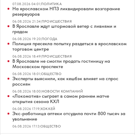
07.08.2026 04:01
|
ПОЛИТИКА
На ярославском НПЗ ликвидировали возгорание
резервуаров
06.08.2026 21:34
|
ПРОИСШЕСТВИЯ
В Ярославле ждут штормовой ветер с ливнями и
градом
06.08.2026 19:20
|
ПОГОДА
Полиция пресекла попытку раздеться в ярославском
торговом центре
06.08.2026 18:49
|
ПРОИСШЕСТВИЯ
В Ярославле не смогли продать гостиницу на
Московском проспекте
06.08.2026 18:01
|
ОБЩЕСТВО
Эксперты выяснили, как кешбэк влияет на спрос
россиян
06.08.2026 18:00
|
НОВОСТИ КОМПАНИЙ
«Локомотив» сыграет в самом раннем матче
открытия сезона КХЛ
06.08.2026 17:19
|
ХОККЕЙ
Экс-работница аптеки отсудила почти 800 тысяч за
увольнение
06.08.2026 17:13
|
ОБЩЕСТВО