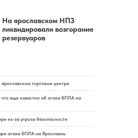
трассу
06.08.2026 02:56
|
ПРОИСШЕСТВИЯ
В Ярославской области ночью
объявлена атака БПЛА
На ярославском НПЗ
06.08.2026 02:46
|
ПРОИСШЕСТВИЯ
ликвидировали возгорание
Водитель иномарки
госпитализирован после ДТП с
резервуаров
фурой под Переславлем
05.08.2026 20:02
|
ПРОИСШЕСТВИЯ
Реконструкция трамвайного
путепровода в Ярославле
завершится в октябре
05.08.2026 19:30
|
ДОРОГИ
в ярославском торговом центре
 что еще известно об атаке БПЛА на
ри из-за угрозы безопасности
при атаке БПЛА на Ярославль