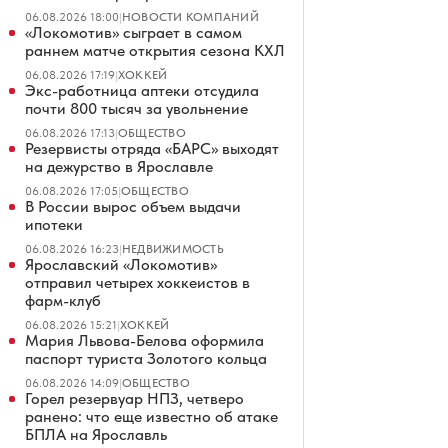
06.08.2026 18:00
|
НОВОСТИ КОМПАНИЙ
«Локомотив» сыграет в самом
раннем матче открытия сезона КХЛ
06.08.2026 17:19
|
ХОККЕЙ
Экс-работница аптеки отсудила
почти 800 тысяч за увольнение
06.08.2026 17:13
|
ОБЩЕСТВО
Резервисты отряда «БАРС» выходят
на дежурство в Ярославле
06.08.2026 17:05
|
ОБЩЕСТВО
В России вырос объем выдачи
ипотеки
06.08.2026 16:23
|
НЕДВИЖИМОСТЬ
Ярославский «Локомотив»
отправил четырех хоккеистов в
фарм-клуб
06.08.2026 15:21
|
ХОККЕЙ
Мария Львова-Белова оформила
паспорт туриста Золотого кольца
06.08.2026 14:09
|
ОБЩЕСТВО
Горел резервуар НПЗ, четверо
ранено: что еще известно об атаке
БПЛА на Ярославль