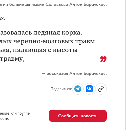
логии больницы имени Соловьева Антон Бараускас.
х.
разовалась ледяная корка.
елых черепно-мозговых травм
ька, падающая с высоты
травму,
— рассказал Антон Бараускас.
Поделиться:
нале или группе
Сообщить новость
ости.