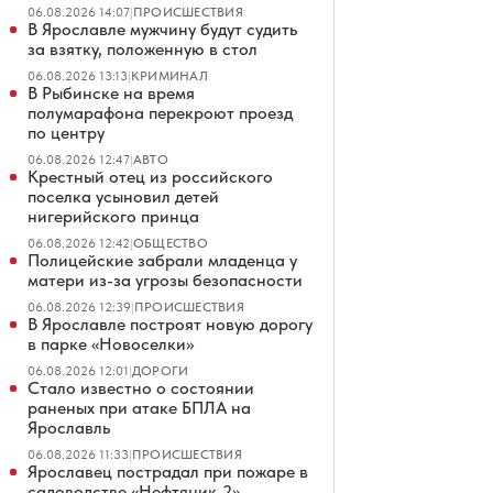
06.08.2026 14:07
|
ПРОИСШЕСТВИЯ
В Ярославле мужчину будут судить
за взятку, положенную в стол
06.08.2026 13:13
|
КРИМИНАЛ
В Рыбинске на время
полумарафона перекроют проезд
по центру
06.08.2026 12:47
|
АВТО
Крестный отец из российского
поселка усыновил детей
нигерийского принца
06.08.2026 12:42
|
ОБЩЕСТВО
Полицейские забрали младенца у
матери из-за угрозы безопасности
06.08.2026 12:39
|
ПРОИСШЕСТВИЯ
В Ярославле построят новую дорогу
в парке «Новоселки»
06.08.2026 12:01
|
ДОРОГИ
Стало известно о состоянии
раненых при атаке БПЛА на
Ярославль
06.08.2026 11:33
|
ПРОИСШЕСТВИЯ
Ярославец пострадал при пожаре в
садоводстве «Нефтяник-2»