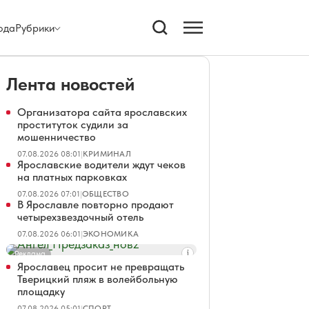
ода
Рубрики
Лента новостей
Организатора сайта ярославских
проституток судили за
мошенничество
07.08.2026 08:01
|
КРИМИНАЛ
Ярославские водители ждут чеков
на платных парковках
07.08.2026 07:01
|
ОБЩЕСТВО
В Ярославле повторно продают
четырехзвездочный отель
07.08.2026 06:01
|
ЭКОНОМИКА
Реклама
Ярославец просит не превращать
Тверицкий пляж в волейбольную
площадку
07.08.2026 05:01
|
СПОРТ