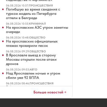
06.08.2026 10:57
|
ПРОИСШЕСТВИЯ
Погибшую во время свидания с
турком модель из Петербурга
отпели в Белграде
06.08.2026 10:55
|
КРИМИНАЛ
На ярославских АЗС утром заметны
очереди
06.08.2026 10:48
|
ОБЩЕСТВО
На ярославских официальных
пляжах проверили песок
06.08.2026 09:29
|
ОБЩЕСТВО
В Ярославле выезд в сторону
Москвы открыли после атаки
дронов
06.08.2026 09:03
|
АВТО
Над Ярославлем ночью и утром
сбили уже 92 БПЛА
06.08.2026 08:46
|
ПРОИСШЕСТВИЯ
Губернатор рассказал о
последствиях самой массовой
Больше новостей
атаки дронов на Ярославль
06.08.2026 08:11
|
ПРОИСШЕСТВИЯ
Боб Хартли может провести в