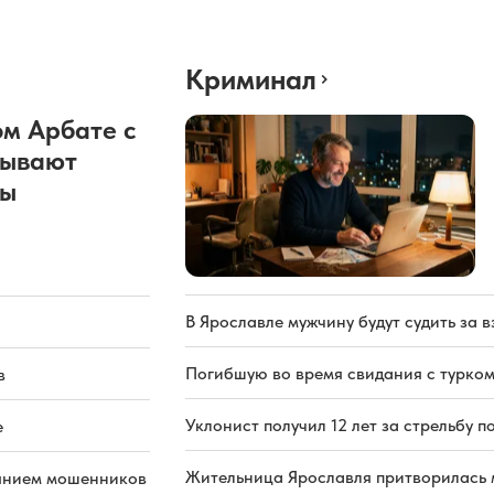
Криминал
м Арбате с
рывают
ды
В Ярославле мужчину будут судить за в
Погибшую во время свидания с турком
в
Уклонист получил 12 лет за стрельбу п
е
Жительница Ярославля притворилась 
иянием мошенников