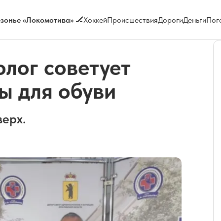
зонье «Локомотива» 🏒
Хоккей
Происшествия
Дороги
Деньги
Пог
лог советует
ы для обуви
верх.