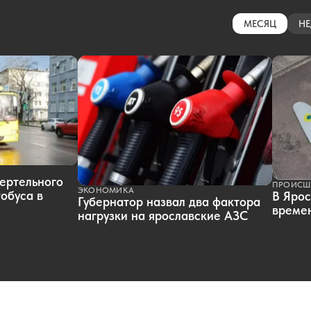
МЕСЯЦ
НЕ
ертельного
ПРОИСШ
ЭКОНОМИКА
обуса в
В Ярос
Губернатор назвал два фактора
времен
нагрузки на ярославские АЗС