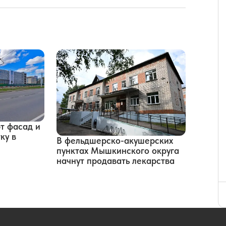
т фасад и
ку в
В фельдшерско-акушерских
пунктах Мышкинского округа
начнут продавать лекарства