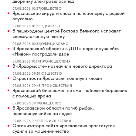
дворнику электровелосипед
07.08.2026 10:37
|
ОБЩЕСТВО
Ярославские хирурги спасли пенсионерку с редкой
опухолью
07.08.2026 10:33
|
ЗДОРОВЬЕ
В пешеходном центре Ростова Великого исправят
свежеуложенную плитку
07.08.2026 10:32
|
ОФИЦИАЛЬНО
В Ярославской области в ДТП с опрокинувшейся
«Нивой» пострадали двое
07.08.2026 10:17
|
ПРОИСШЕСТВИЯ
В «Ярдормосте» назначили нового директора
07.08.2026 09:51
|
ОБЩЕСТВО
Окрестности Ярославля покинули клещи
07.08.2026 09:45
|
ПРОИСШЕСТВИЯ
Ярославский бизнесмен не смог победить борщевик
с помощью дрона
07.08.2026 09:19
|
ОБЩЕСТВО
В Ярославской области погиб рыбак,
перевернувшийся на лодке
07.08.2026 09:17
|
ПРОИСШЕСТВИЯ
Организатора сайта ярославских проституток
судили за мошенничество