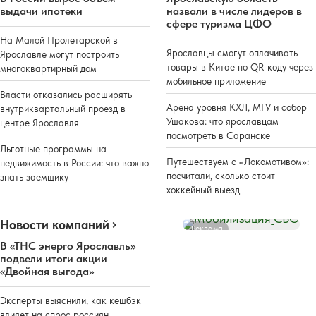
выдачи ипотеки
назвали в числе лидеров в
сфере туризма ЦФО
На Малой Пролетарской в
Ярославцы смогут оплачивать
Ярославле могут построить
товары в Китае по QR-коду через
многоквартирный дом
мобильное приложение
Власти отказались расширять
Арена уровня КХЛ, МГУ и собор
внутриквартальный проезд в
Ушакова: что ярославцам
центре Ярославля
посмотреть в Саранске
Льготные программы на
Путешествуем с «Локомотивом»:
недвижимость в России: что важно
посчитали, сколько стоит
знать заемщику
хоккейный выезд
Новости компаний
Реклама
В «ТНС энерго Ярославль»
подвели итоги акции
«Двойная выгода»
Эксперты выяснили, как кешбэк
влияет на спрос россиян