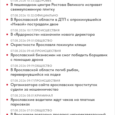
07.08.2026 10:33
|
ЗДОРОВЬЕ
В пешеходном центре Ростова Великого исправят
свежеуложенную плитку
07.08.2026 10:32
|
ОФИЦИАЛЬНО
В Ярославской области в ДТП с опрокинувшейся
«Нивой» пострадали двое
07.08.2026 10:17
|
ПРОИСШЕСТВИЯ
В «Ярдормосте» назначили нового директора
07.08.2026 09:51
|
ОБЩЕСТВО
Окрестности Ярославля покинули клещи
07.08.2026 09:45
|
ПРОИСШЕСТВИЯ
Ярославский бизнесмен не смог победить борщевик
с помощью дрона
07.08.2026 09:19
|
ОБЩЕСТВО
В Ярославской области погиб рыбак,
перевернувшийся на лодке
07.08.2026 09:17
|
ПРОИСШЕСТВИЯ
Организатора сайта ярославских проституток
судили за мошенничество
07.08.2026 08:01
|
КРИМИНАЛ
Ярославские водители ждут чеков на платных
парковках
07.08.2026 07:01
|
ОБЩЕСТВО
В Ярославле повторно продают четырехзвездочный