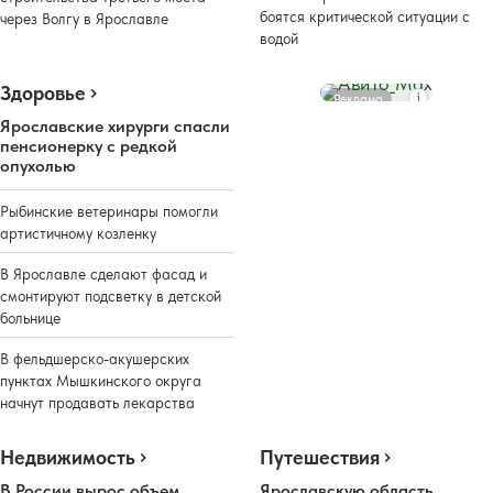
боятся критической ситуации с
через Волгу в Ярославле
водой
Здоровье
Реклама
Ярославские хирурги спасли
пенсионерку с редкой
опухолью
Рыбинские ветеринары помогли
артистичному козленку
В Ярославле сделают фасад и
смонтируют подсветку в детской
больнице
В фельдшерско-акушерских
пунктах Мышкинского округа
начнут продавать лекарства
Недвижимость
Путешествия
В России вырос объем
Ярославскую область