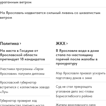
ураганным ветром
На Ярославль надвигается сильный ливень со шквалистым
ветром
Политика
ЖКХ
На места в Госдуме от
В Ярославле вода в доме
Ярославской области
стала по-настоящему
претендует 18 кандидатов
горячей после жалобы в
прокуратуру
Участники программы «Герои
Мэр Ярославля призвал ускорить
Ярославии» получили дипломы
подготовку домов к зиме
Ярославский губернатор
Суд не стал прекращать
встретился с коллективом завода
уголовное дело экс-главы
«Луч»
Борисоглебского района
Губернатор проверил ход
Жители ярославского села
строительства третьего моста