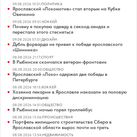
09.08.2026 10:01
|
ПОЛИТИКА
Ярославский «Локомотив» стал вторым на Кубке
Овечкина
09.08.2026 09:01
|
ХОККЕЙ
Почему я покупаю одежду в секонд-хендах и
перестала этого стесняться
09.08.2026 07:01
|
ДИЗАЙН
Дубль форварда не привел к победе ярославского
«Шинника»
08.08.2026 21:17
|
СПОРТ
В Рыбинске скончался ветеран-фронтовик
08.08.2026 20:00
|
ОБЩЕСТВО
Ярославский «Локо» одержал две победы в
Петербурге
08.08.2026 18:15
|
ХОККЕЙ
Хозяина пекарни в Ярославле наказали за половую
дискриминацию
08.08.2026 14:01
|
ОБЩЕСТВО
В Рыбинске ночью горел троллейбус
08.08.2026 13:56
|
ПРОИСШЕСТВИЯ
Портфель жилищного строительства Сбера в
Ярославской области вырос почти на треть
08.08.2026 13:54
|
НЕДВИЖИМОСТЬ