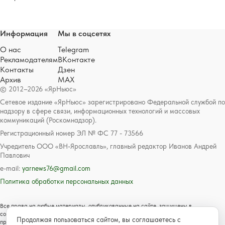
Информация
Мы в соцсетях
О нас
Telegram
Рекламодателям
ВКонтакте
Контакты
Дзен
Архив
MAX
© 2012–2026 «ЯрНьюс»
Сетевое издание «ЯрНьюс» зарегистрировано Федеральной службой по
надзору в сфере связи, информационных технологий и массовых
коммуникаций (Роскомнадзор).
Регистрационный номер ЭЛ № ФС 77 - 73566
Учредитель ООО «ВН-Ярославль», главный редактор Иванов Андрей
Павлович
e-mail:
yarnews76@gmail.com
Политика обработки персональных данных
Все права на любые материалы, опубликованные на сайте, защищены в
соответствии с российским и международным законодательством об авторском
Продолжая пользоваться сайтом, вы соглашаетесь с
праве и смежных правах. Любое использование текстовых, фото, аудио и