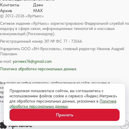
Контакты
Дзен
Архив
MAX
© 2012–2026 «ЯрНьюс»
Сетевое издание «ЯрНьюс» зарегистрировано Федеральной службой по
надзору в сфере связи, информационных технологий и массовых
коммуникаций (Роскомнадзор).
Регистрационный номер ЭЛ № ФС 77 - 73566
Учредитель ООО «ВН-Ярославль», главный редактор Иванов Андрей
Павлович
e-mail:
yarnews76@gmail.com
Политика обработки персональных данных
Все права на любые материалы, опубликованные на сайте, защищены в
соответствии с российским и международным законодательством об авторском
Продолжая пользоваться сайтом, вы соглашаетесь с
праве и смежных правах. Любое использование текстовых, фото, аудио и
использованием файлов cookie и сервиса «Яндекс.Метрика»
видеоматериалов возможно только с согласия правообладателя с обязательной
для обработки персональных данных, указанных в
Политике
гиперссылкой на сайт https://www.yarnews.net; Для детей старше 16 лет.
обработки персональных данных
.
Принять