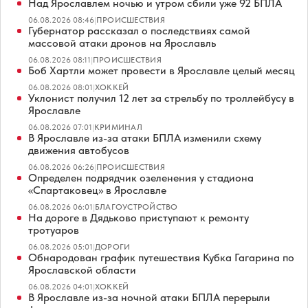
Над Ярославлем ночью и утром сбили уже 92 БПЛА
06.08.2026 08:46
|
ПРОИСШЕСТВИЯ
Губернатор рассказал о последствиях самой
массовой атаки дронов на Ярославль
06.08.2026 08:11
|
ПРОИСШЕСТВИЯ
Боб Хартли может провести в Ярославле целый месяц
06.08.2026 08:01
|
ХОККЕЙ
Уклонист получил 12 лет за стрельбу по троллейбусу в
Ярославле
06.08.2026 07:01
|
КРИМИНАЛ
В Ярославле из-за атаки БПЛА изменили схему
движения автобусов
06.08.2026 06:26
|
ПРОИСШЕСТВИЯ
Определен подрядчик озеленения у стадиона
«Спартаковец» в Ярославле
06.08.2026 06:01
|
БЛАГОУСТРОЙСТВО
На дороге в Дядьково приступают к ремонту
тротуаров
06.08.2026 05:01
|
ДОРОГИ
Обнародован график путешествия Кубка Гагарина по
Ярославской области
06.08.2026 04:01
|
ХОККЕЙ
В Ярославле из-за ночной атаки БПЛА перерыли