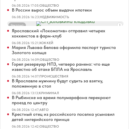
06.08.2026 17:05
|
ОБЩЕСТВО
В России вырос объем выдачи ипотеки
06.08.2026 16:23
|
НЕДВИЖИМОСТЬ
Реклама
Ярославский «Локомотив» отправил четырех
хоккеистов в фарм-клуб
06.08.2026 15:21
|
ХОККЕЙ
Мария Львова-Белова оформила паспорт туриста
Золотого кольца
06.08.2026 14:09
|
ОБЩЕСТВО
Горел резервуар НПЗ, четверо ранено: что еще
известно об атаке БПЛА на Ярославль
06.08.2026 14:07
|
ПРОИСШЕСТВИЯ
В Ярославле мужчину будут судить за взятку,
положенную в стол
06.08.2026 13:13
|
КРИМИНАЛ
В Рыбинске на время полумарафона перекроют
проезд по центру
06.08.2026 12:47
|
АВТО
Крестный отец из российского поселка усыновил
детей нигерийского принца
06.08.2026 12:42
|
ОБЩЕСТВО