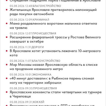
Определен подрядчик парка Подзеленье в Ярославле
05.08.2026 12:48
|
БЛАГОУСТРОЙСТВО
Жительница Ярославля притворилась малоимущей
ради покупки автомобиля
05.08.2026 12:09
|
КРИМИНАЛ
Мама раздавленного воротами мальчика ответила
на травлю
05.08.2026 12:07
|
ПРОИСШЕСТВИЯ
Расширение федеральной трассы у Ростова Великого
завершат в октябре
05.08.2026 11:31
|
ДОРОГИ
В Ярославле хотят установить лежачего 10-метрового
кота
05.08.2026 11:07
|
БЛАГОУСТРОЙСТВО
Мэр Москвы назвал Ярославскую область в списке
на продление наземного метро
05.08.2026 10:01
|
ЭКОНОМИКА
«40 минут доставали»: в Рыбинске парень сломал
ногу на территории заброшки
05.08.2026 09:33
|
ПРОИСШЕСТВИЯ
Ярославские хоккеисты стали четвертыми на турнире
в Череповце
05.08.2026 09:31
|
ХОККЕЙ
Ярославцы ищут виновного в ДТП с автобусом на