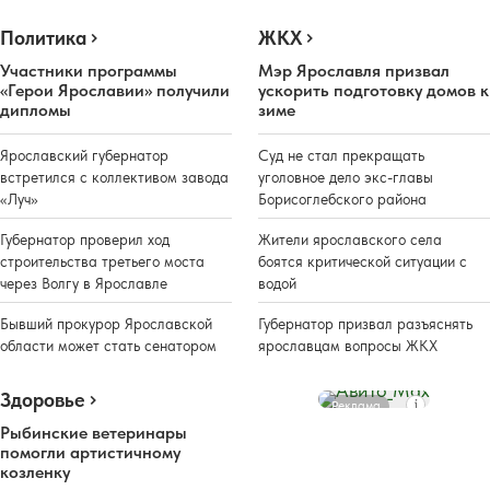
Политика
ЖКХ
Участники программы
Мэр Ярославля призвал
«Герои Ярославии» получили
ускорить подготовку домов к
дипломы
зиме
Ярославский губернатор
Суд не стал прекращать
встретился с коллективом завода
уголовное дело экс-главы
«Луч»
Борисоглебского района
Губернатор проверил ход
Жители ярославского села
строительства третьего моста
боятся критической ситуации с
через Волгу в Ярославле
водой
Бывший прокурор Ярославской
Губернатор призвал разъяснять
области может стать сенатором
ярославцам вопросы ЖКХ
Здоровье
Реклама
Рыбинские ветеринары
помогли артистичному
козленку