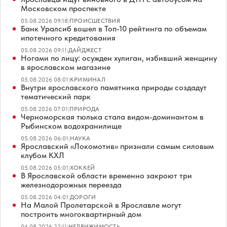
Московском проспекте
05.08.2026 09:18
|
ПРОИСШЕСТВИЯ
Банк Уралсиб вошел в Топ-10 рейтинга по объемам
ипотечного кредитования
05.08.2026 09:11
|
ДАЙДЖЕСТ
Ногами по лицу: осужден хулиган, избивший женщину
в ярославском магазине
05.08.2026 08:01
|
КРИМИНАЛ
Внутри ярославского памятника природы создадут
тематический парк
05.08.2026 07:01
|
ПРИРОДА
Черноморская тюлька стала видом-доминантом в
Рыбинском водохранилище
05.08.2026 06:01
|
НАУКА
Ярославский «Локомотив» признали самым силовым
клубом КХЛ
05.08.2026 05:01
|
ХОККЕЙ
В Ярославской области временно закроют три
железнодорожных переезда
05.08.2026 04:01
|
ДОРОГИ
На Малой Пролетарской в Ярославле могут
построить многоквартирный дом
04.08.2026 22:11
|
НЕДВИЖИМОСТЬ