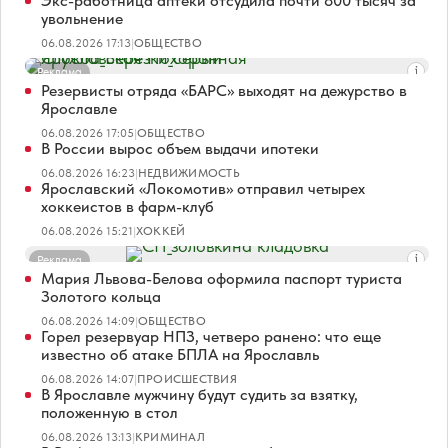
Экс-работница аптеки отсудила почти 800 тысяч за
увольнение
06.08.2026 17:13
|
ОБЩЕСТВО
Реклама
Резервисты отряда «БАРС» выходят на дежурство в
Ярославле
06.08.2026 17:05
|
ОБЩЕСТВО
В России вырос объем выдачи ипотеки
06.08.2026 16:23
|
НЕДВИЖИМОСТЬ
Ярославский «Локомотив» отправил четырех
хоккеистов в фарм-клуб
06.08.2026 15:21
|
ХОККЕЙ
Реклама
Мария Львова-Белова оформила паспорт туриста
Золотого кольца
06.08.2026 14:09
|
ОБЩЕСТВО
Горел резервуар НПЗ, четверо ранено: что еще
известно об атаке БПЛА на Ярославль
06.08.2026 14:07
|
ПРОИСШЕСТВИЯ
В Ярославле мужчину будут судить за взятку,
положенную в стол
06.08.2026 13:13
|
КРИМИНАЛ