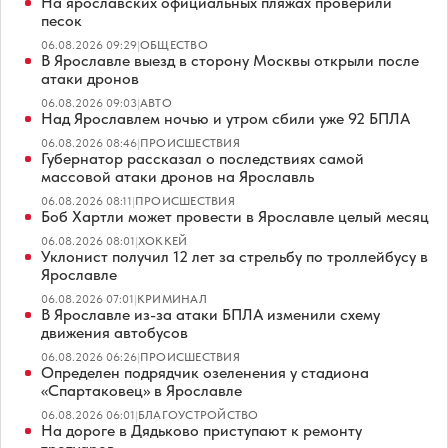
На ярославских официальных пляжах проверили
песок
06.08.2026 09:29
|
ОБЩЕСТВО
В Ярославле выезд в сторону Москвы открыли после
атаки дронов
06.08.2026 09:03
|
АВТО
Над Ярославлем ночью и утром сбили уже 92 БПЛА
06.08.2026 08:46
|
ПРОИСШЕСТВИЯ
Губернатор рассказал о последствиях самой
массовой атаки дронов на Ярославль
06.08.2026 08:11
|
ПРОИСШЕСТВИЯ
Боб Хартли может провести в Ярославле целый месяц
06.08.2026 08:01
|
ХОККЕЙ
Уклонист получил 12 лет за стрельбу по троллейбусу в
Ярославле
06.08.2026 07:01
|
КРИМИНАЛ
В Ярославле из-за атаки БПЛА изменили схему
движения автобусов
06.08.2026 06:26
|
ПРОИСШЕСТВИЯ
Определен подрядчик озеленения у стадиона
«Спартаковец» в Ярославле
06.08.2026 06:01
|
БЛАГОУСТРОЙСТВО
На дороге в Дядьково приступают к ремонту