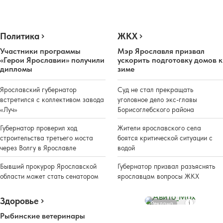
Политика
ЖКХ
Участники программы
Мэр Ярославля призвал
«Герои Ярославии» получили
ускорить подготовку домов к
дипломы
зиме
Ярославский губернатор
Суд не стал прекращать
встретился с коллективом завода
уголовное дело экс-главы
«Луч»
Борисоглебского района
Губернатор проверил ход
Жители ярославского села
строительства третьего моста
боятся критической ситуации с
через Волгу в Ярославле
водой
Бывший прокурор Ярославской
Губернатор призвал разъяснять
области может стать сенатором
ярославцам вопросы ЖКХ
Здоровье
Реклама
Рыбинские ветеринары