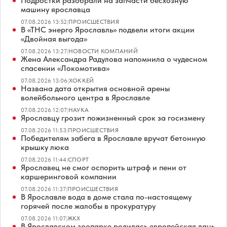
Подростки разобрали на запчасти бесхозную
машину ярославца
07.08.2026 13:52
|
ПРОИСШЕСТВИЯ
В «ТНС энерго Ярославль» подвели итоги акции
«Двойная выгода»
07.08.2026 13:27
|
НОВОСТИ КОМПАНИЙ
Жена Александра Радулова напомнила о чудесном
спасении «Локомотива»
07.08.2026 13:06
|
ХОККЕЙ
Названа дата открытия основной арены
волейбольного центра в Ярославле
07.08.2026 12:07
|
НАУКА
Ярославцу грозит пожизненный срок за госизмену
07.08.2026 11:53
|
ПРОИСШЕСТВИЯ
Победителям забега в Ярославле вручат бетонную
крышку люка
07.08.2026 11:44
|
СПОРТ
Ярославец не смог оспорить штраф и пени от
каршеринговой компании
07.08.2026 11:37
|
ПРОИСШЕСТВИЯ
В Ярославле вода в доме стала по-настоящему
горячей после жалобы в прокуратуру
07.08.2026 11:07
|
ЖКХ
В Ярославском зоопарке родилась европейская лань