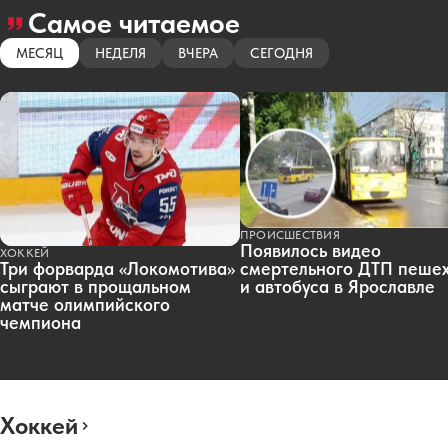
Самое читаемое
МЕСЯЦ
НЕДЕЛЯ
ВЧЕРА
СЕГОДНЯ
ПРОИСШЕСТВИЯ
Появилось видео
ХОККЕЙ
смертельного ДТП пеше
Три форварда «Локомотива»
и автобуса в Ярославле
сыграют в прощальном
матче олимпийского
чемпиона
Хоккей