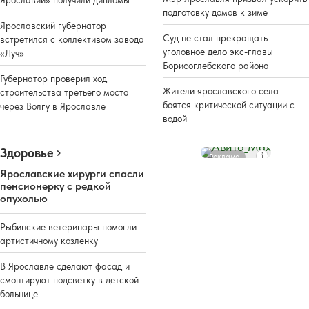
Ярославии» получили дипломы
подготовку домов к зиме
Ярославский губернатор
Суд не стал прекращать
встретился с коллективом завода
уголовное дело экс-главы
«Луч»
Борисоглебского района
Губернатор проверил ход
Жители ярославского села
строительства третьего моста
боятся критической ситуации с
через Волгу в Ярославле
водой
Здоровье
Реклама
Ярославские хирурги спасли
пенсионерку с редкой
опухолью
Рыбинские ветеринары помогли
артистичному козленку
В Ярославле сделают фасад и
смонтируют подсветку в детской
больнице