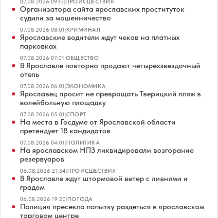
07.08.2026 09:17
|
ПРОИСШЕСТВИЯ
Организатора сайта ярославских проституток
судили за мошенничество
07.08.2026 08:01
|
КРИМИНАЛ
Ярославские водители ждут чеков на платных
парковках
07.08.2026 07:01
|
ОБЩЕСТВО
В Ярославле повторно продают четырехзвездочный
отель
07.08.2026 06:01
|
ЭКОНОМИКА
Ярославец просит не превращать Тверицкий пляж в
волейбольную площадку
07.08.2026 05:01
|
СПОРТ
На места в Госдуме от Ярославской области
претендует 18 кандидатов
07.08.2026 04:01
|
ПОЛИТИКА
На ярославском НПЗ ликвидировали возгорание
резервуаров
06.08.2026 21:34
|
ПРОИСШЕСТВИЯ
В Ярославле ждут штормовой ветер с ливнями и
градом
06.08.2026 19:20
|
ПОГОДА
Полиция пресекла попытку раздеться в ярославском
торговом центре