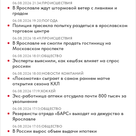
06.08.2026 21:34
|
ПРОИСШЕСТВИЯ
В Ярославле ждут штормовой ветер с ливнями и
градом
06.08.2026 19:20
|
ПОГОДА
Полиция пресекла попытку раздеться в ярославском
торговом центре
06.08.2026 18:49
|
ПРОИСШЕСТВИЯ
В Ярославле не смогли продать гостиницу на
Московском проспекте
06.08.2026 18:01
|
ОБЩЕСТВО
Эксперты выяснили, как кешбэк влияет на спрос
россиян
06.08.2026 18:00
|
НОВОСТИ КОМПАНИЙ
«Локомотив» сыграет в самом раннем матче
открытия сезона КХЛ
06.08.2026 17:19
|
ХОККЕЙ
Экс-работница аптеки отсудила почти 800 тысяч за
увольнение
06.08.2026 17:13
|
ОБЩЕСТВО
Резервисты отряда «БАРС» выходят на дежурство в
Ярославле
06.08.2026 17:05
|
ОБЩЕСТВО
В России вырос объем выдачи ипотеки