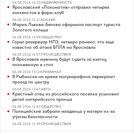
06.08.2026 16:23
|
НЕДВИЖИМОСТЬ
Ярославский «Локомотив» отправил четырех
хоккеистов в фарм-клуб
06.08.2026 15:21
|
ХОККЕЙ
Мария Львова-Белова оформила паспорт туриста
Золотого кольца
06.08.2026 14:09
|
ОБЩЕСТВО
Горел резервуар НПЗ, четверо ранено: что еще
известно об атаке БПЛА на Ярославль
06.08.2026 14:07
|
ПРОИСШЕСТВИЯ
В Ярославле мужчину будут судить за взятку,
положенную в стол
06.08.2026 13:13
|
КРИМИНАЛ
В Рыбинске на время полумарафона перекроют
проезд по центру
06.08.2026 12:47
|
АВТО
Крестный отец из российского поселка усыновил
детей нигерийского принца
06.08.2026 12:42
|
ОБЩЕСТВО
Полицейские забрали младенца у матери из-за
угрозы безопасности
06.08.2026 12:39
|
ПРОИСШЕСТВИЯ