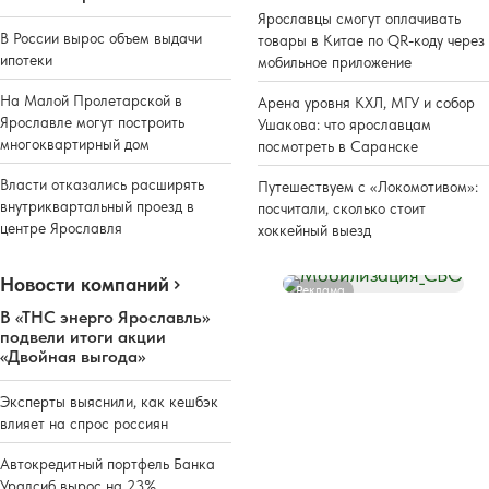
Ярославцы смогут оплачивать
В России вырос объем выдачи
товары в Китае по QR-коду через
ипотеки
мобильное приложение
На Малой Пролетарской в
Арена уровня КХЛ, МГУ и собор
Ярославле могут построить
Ушакова: что ярославцам
многоквартирный дом
посмотреть в Саранске
Власти отказались расширять
Путешествуем с «Локомотивом»:
внутриквартальный проезд в
посчитали, сколько стоит
центре Ярославля
хоккейный выезд
Новости компаний
Реклама
В «ТНС энерго Ярославль»
подвели итоги акции
«Двойная выгода»
Эксперты выяснили, как кешбэк
влияет на спрос россиян
Автокредитный портфель Банка
Уралсиб вырос на 23%