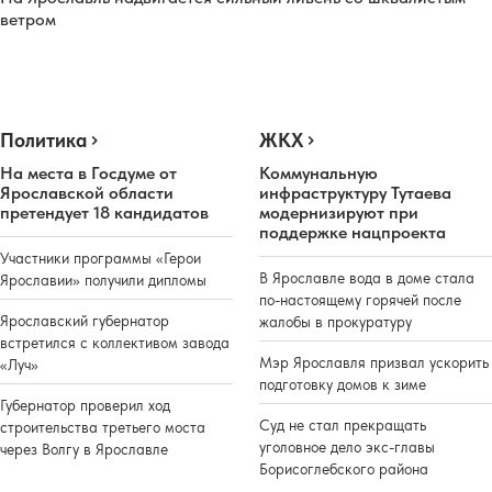
ветром
Политика
ЖКХ
На места в Госдуме от
Коммунальную
Ярославской области
инфраструктуру Тутаева
претендует 18 кандидатов
модернизируют при
поддержке нацпроекта
Участники программы «Герои
В Ярославле вода в доме стала
Ярославии» получили дипломы
по-настоящему горячей после
Ярославский губернатор
жалобы в прокуратуру
встретился с коллективом завода
Мэр Ярославля призвал ускорить
«Луч»
подготовку домов к зиме
Губернатор проверил ход
Суд не стал прекращать
строительства третьего моста
уголовное дело экс-главы
через Волгу в Ярославле
Борисоглебского района