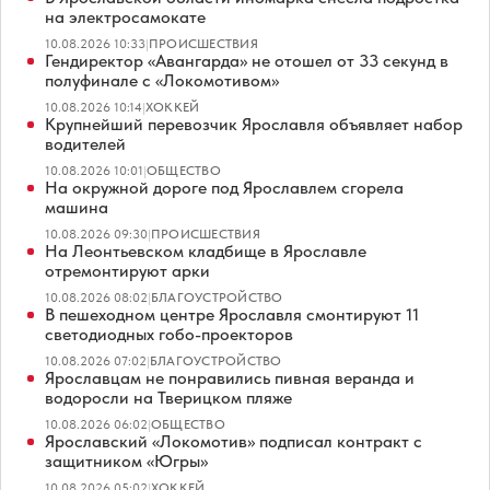
на электросамокате
10.08.2026 10:33
|
ПРОИСШЕСТВИЯ
Гендиректор «Авангарда» не отошел от 33 секунд в
полуфинале с «Локомотивом»
10.08.2026 10:14
|
ХОККЕЙ
Крупнейший перевозчик Ярославля объявляет набор
водителей
10.08.2026 10:01
|
ОБЩЕСТВО
На окружной дороге под Ярославлем сгорела
машина
10.08.2026 09:30
|
ПРОИСШЕСТВИЯ
На Леонтьевском кладбище в Ярославле
отремонтируют арки
10.08.2026 08:02
|
БЛАГОУСТРОЙСТВО
В пешеходном центре Ярославля смонтируют 11
светодиодных гобо-проекторов
10.08.2026 07:02
|
БЛАГОУСТРОЙСТВО
Ярославцам не понравились пивная веранда и
водоросли на Тверицком пляже
10.08.2026 06:02
|
ОБЩЕСТВО
Ярославский «Локомотив» подписал контракт с
защитником «Югры»
10.08.2026 05:02
|
ХОККЕЙ