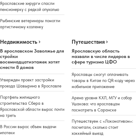
Ярославские хирурги спасли
пенсионерку с редкой опухолью
Рыбинские ветеринары помогли
артистичному козленку
Недвижимость
Путешествия
В ярославском Заволжье для
Ярославскую область
стройки
назвали в числе лидеров в
восемнадцатиэтажек хотят
сфере туризма ЦФО
снести 8 домов
Ярославцы смогут оплачивать
Утвержден проект застройки
товары в Китае по QR-коду через
проезда Шавырина в Ярославле
мобильное приложение
Портфель жилищного
Арена уровня КХЛ, МГУ и собор
строительства Сбера в
Ушакова: что ярославцам
Ярославской области вырос почти
посмотреть в Саранске
на треть
Путешествуем с «Локомотивом»:
В России вырос объем выдачи
посчитали, сколько стоит
ипотеки
хоккейный выезд