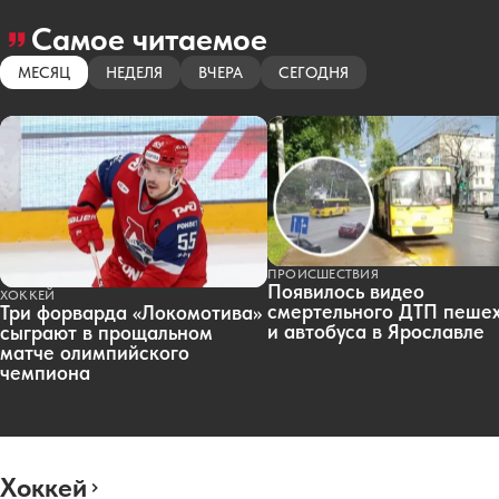
Самое читаемое
МЕСЯЦ
НЕДЕЛЯ
ВЧЕРА
СЕГОДНЯ
ПРОИСШЕСТВИЯ
Появилось видео
ХОККЕЙ
смертельного ДТП пеше
Три форварда «Локомотива»
и автобуса в Ярославле
сыграют в прощальном
матче олимпийского
чемпиона
Хоккей