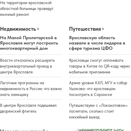
На территории ярославской
областной больницы проведут
ямочный ремонт
Недвижимость
Путешествия
На Малой Пролетарской в
Ярославскую область
Ярославле могут построить
назвали в числе лидеров в
многоквартирный дом
сфере туризма ЦФО
Власти отказались расширять
Ярославцы смогут оплачивать
внутриквартальный проезд в
товары в Китае по QR-коду через
центре Ярославля
мобильное приложение
Льготные программы на
Арена уровня КХЛ, МГУ и собор
недвижимость в России: что важно
Ушакова: что ярославцам
знать заемщику
посмотреть в Саранске
В центре Ярославля подешевел
Путешествуем с «Локомотивом»:
дворянский флигель
посчитали, сколько стоит
хоккейный выезд