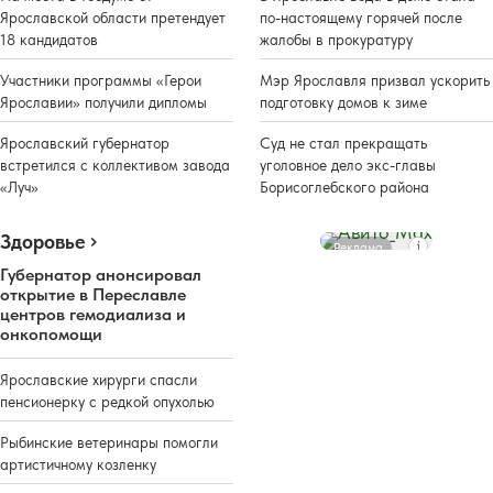
Ярославской области претендует
по-настоящему горячей после
18 кандидатов
жалобы в прокуратуру
Участники программы «Герои
Мэр Ярославля призвал ускорить
Ярославии» получили дипломы
подготовку домов к зиме
Ярославский губернатор
Суд не стал прекращать
встретился с коллективом завода
уголовное дело экс-главы
«Луч»
Борисоглебского района
Здоровье
Реклама
Губернатор анонсировал
открытие в Переславле
центров гемодиализа и
онкопомощи
Ярославские хирурги спасли
пенсионерку с редкой опухолью
Рыбинские ветеринары помогли
артистичному козленку