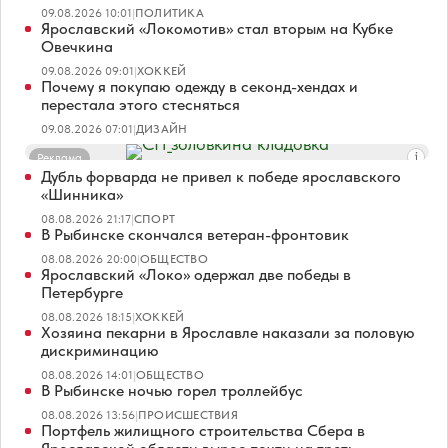
09.08.2026 10:01
|
ПОЛИТИКА
Ярославский «Локомотив» стал вторым на Кубке
Овечкина
09.08.2026 09:01
|
ХОККЕЙ
Почему я покупаю одежду в секонд-хендах и
перестала этого стесняться
09.08.2026 07:01
|
ДИЗАЙН
Реклама
Дубль форварда не привел к победе ярославского
«Шинника»
08.08.2026 21:17
|
СПОРТ
В Рыбинске скончался ветеран-фронтовик
08.08.2026 20:00
|
ОБЩЕСТВО
Ярославский «Локо» одержал две победы в
Петербурге
08.08.2026 18:15
|
ХОККЕЙ
Хозяина пекарни в Ярославле наказали за половую
дискриминацию
08.08.2026 14:01
|
ОБЩЕСТВО
В Рыбинске ночью горел троллейбус
08.08.2026 13:56
|
ПРОИСШЕСТВИЯ
Портфель жилищного строительства Сбера в