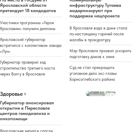
Ярославской области
инфраструктуру Тутаева
претендует 18 кандидатов
модернизируют при
поддержке нацпроекта
Участники программы «Герои
В Ярославле вода в доме стала
Ярославии» получили дипломы
по-настоящему горячей после
Ярославский губернатор
жалобы в прокуратуру
встретился с коллективом завода
Мэр Ярославля призвал ускорить
«Луч»
подготовку домов к зиме
Губернатор проверил ход
Суд не стал прекращать
строительства третьего моста
уголовное дело экс-главы
через Волгу в Ярославле
Борисоглебского района
Здоровье
Реклама
Губернатор анонсировал
открытие в Переславле
центров гемодиализа и
онкопомощи
Ярославские хирурги спасли