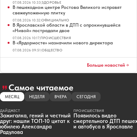
07.08.2026 10:33
|
ЗДОРОВЬЕ
В пешеходном центре Ростова Великого исправят
свежеуложенную плитку
07.08.2026 10:32
|
ОФИЦИАЛЬНО
В Ярославской области в ДТП с опрокинувшейся
«Нивой» пострадали двое
07.08.2026 10:17
|
ПРОИСШЕСТВИЯ
В «Ярдормосте» назначили нового директора
07.08.2026 09:51
|
ОБЩЕСТВО
Больше новостей
Самое читаемое
МЕСЯЦ
НЕДЕЛЯ
ВЧЕРА
СЕГОДНЯ
ДАЙДЖЕСТ
ПРОИСШЕСТВИЯ
Зажигалка, гений и честный
Появилось видео
друг: нашли ТОП-10 цитат к
смертельного ДТП пеше
юбилею Александра
и автобуса в Ярославле
Радулова