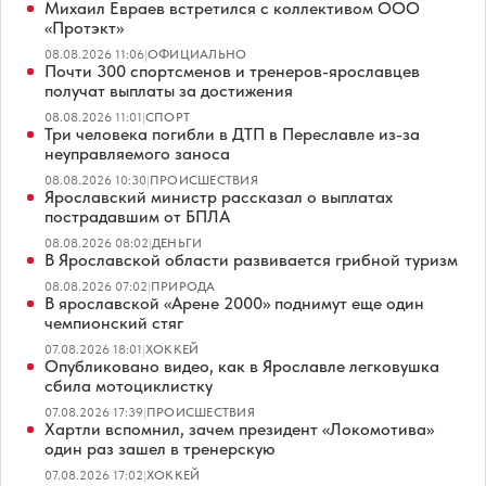
Михаил Евраев встретился с коллективом ООО
«Протэкт»
08.08.2026 11:06
|
ОФИЦИАЛЬНО
Почти 300 спортсменов и тренеров-ярославцев
получат выплаты за достижения
08.08.2026 11:01
|
СПОРТ
Три человека погибли в ДТП в Переславле из-за
неуправляемого заноса
08.08.2026 10:30
|
ПРОИСШЕСТВИЯ
Ярославский министр рассказал о выплатах
пострадавшим от БПЛА
08.08.2026 08:02
|
ДЕНЬГИ
В Ярославской области развивается грибной туризм
08.08.2026 07:02
|
ПРИРОДА
В ярославской «Арене 2000» поднимут еще один
чемпионский стяг
07.08.2026 18:01
|
ХОККЕЙ
Опубликовано видео, как в Ярославле легковушка
сбила мотоциклистку
07.08.2026 17:39
|
ПРОИСШЕСТВИЯ
Хартли вспомнил, зачем президент «Локомотива»
один раз зашел в тренерскую
07.08.2026 17:02
|
ХОККЕЙ