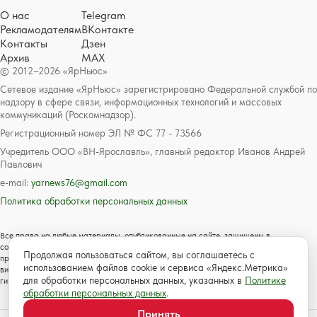
О нас
Telegram
Рекламодателям
ВКонтакте
Контакты
Дзен
Архив
MAX
© 2012–2026 «ЯрНьюс»
Сетевое издание «ЯрНьюс» зарегистрировано Федеральной службой по
надзору в сфере связи, информационных технологий и массовых
коммуникаций (Роскомнадзор).
Регистрационный номер ЭЛ № ФС 77 - 73566
Учредитель ООО «ВН-Ярославль», главный редактор Иванов Андрей
Павлович
e-mail:
yarnews76@gmail.com
Политика обработки персональных данных
Все права на любые материалы, опубликованные на сайте, защищены в
соответствии с российским и международным законодательством об авторском
Продолжая пользоваться сайтом, вы соглашаетесь с
праве и смежных правах. Любое использование текстовых, фото, аудио и
использованием файлов cookie и сервиса «Яндекс.Метрика»
видеоматериалов возможно только с согласия правообладателя с обязательной
для обработки персональных данных, указанных в
Политике
гиперссылкой на сайт https://www.yarnews.net; Для детей старше 16 лет.
обработки персональных данных
.
Принять