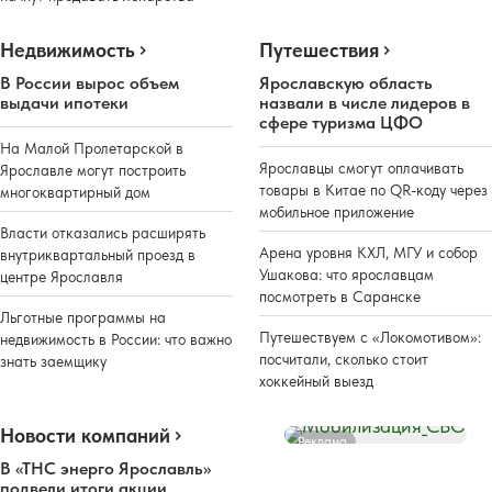
Недвижимость
Путешествия
В России вырос объем
Ярославскую область
выдачи ипотеки
назвали в числе лидеров в
сфере туризма ЦФО
На Малой Пролетарской в
Ярославцы смогут оплачивать
Ярославле могут построить
товары в Китае по QR-коду через
многоквартирный дом
мобильное приложение
Власти отказались расширять
Арена уровня КХЛ, МГУ и собор
внутриквартальный проезд в
Ушакова: что ярославцам
центре Ярославля
посмотреть в Саранске
Льготные программы на
Путешествуем с «Локомотивом»:
недвижимость в России: что важно
посчитали, сколько стоит
знать заемщику
хоккейный выезд
Новости компаний
Реклама
В «ТНС энерго Ярославль»
подвели итоги акции