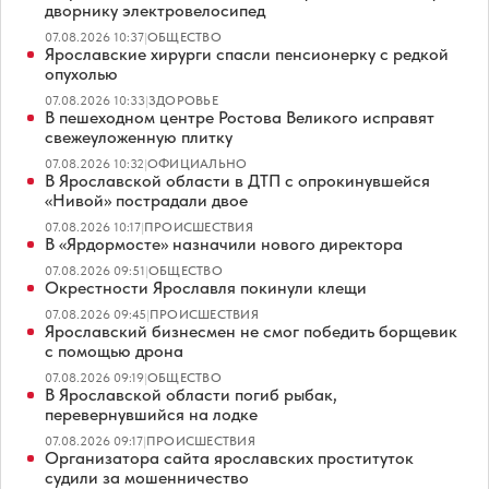
дворнику электровелосипед
07.08.2026 10:37
|
ОБЩЕСТВО
Ярославские хирурги спасли пенсионерку с редкой
опухолью
07.08.2026 10:33
|
ЗДОРОВЬЕ
В пешеходном центре Ростова Великого исправят
свежеуложенную плитку
07.08.2026 10:32
|
ОФИЦИАЛЬНО
В Ярославской области в ДТП с опрокинувшейся
«Нивой» пострадали двое
07.08.2026 10:17
|
ПРОИСШЕСТВИЯ
В «Ярдормосте» назначили нового директора
07.08.2026 09:51
|
ОБЩЕСТВО
Окрестности Ярославля покинули клещи
07.08.2026 09:45
|
ПРОИСШЕСТВИЯ
Ярославский бизнесмен не смог победить борщевик
с помощью дрона
07.08.2026 09:19
|
ОБЩЕСТВО
В Ярославской области погиб рыбак,
перевернувшийся на лодке
07.08.2026 09:17
|
ПРОИСШЕСТВИЯ
Организатора сайта ярославских проституток
судили за мошенничество