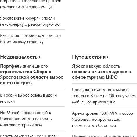
открытие в Переславле центров
гемодиализа и онкопомощи
Ярославские хирурги спасли
пенсионерку с редкой опухолью
Рыбинские ветеринары помогли
артистичному козленку
Недвижимость
Путешествия
Портфель жилищного
Ярославскую область
строительства Сбера в
назвали в числе лидеров в
Ярославской области вырос
сфере туризма ЦФО
почти на треть
Ярославцы смогут оплачивать
В России вырос объем выдачи
товары в Китае по QR-коду через
ипотеки
мобильное приложение
На Малой Пролетарской в
Арена уровня КХЛ, МГУ и собор
Ярославле могут построить
Ушакова: что ярославцам
многоквартирный дом
посмотреть в Саранске
Власти отказались расширять
Путешествуем с «Локомотивом»: