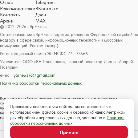
О нас
Telegram
Рекламодателям
ВКонтакте
Контакты
Дзен
Архив
MAX
© 2012–2026 «ЯрНьюс»
Сетевое издание «ЯрНьюс» зарегистрировано Федеральной службой по
надзору в сфере связи, информационных технологий и массовых
коммуникаций (Роскомнадзор).
Регистрационный номер ЭЛ № ФС 77 - 73566
Учредитель ООО «ВН-Ярославль», главный редактор Иванов Андрей
Павлович
e-mail:
yarnews76@gmail.com
Политика обработки персональных данных
Все права на любые материалы, опубликованные на сайте, защищены в
соответствии с российским и международным законодательством об авторском
Продолжая пользоваться сайтом, вы соглашаетесь с
праве и смежных правах. Любое использование текстовых, фото, аудио и
использованием файлов cookie и сервиса «Яндекс.Метрика»
видеоматериалов возможно только с согласия правообладателя с обязательной
для обработки персональных данных, указанных в
Политике
гиперссылкой на сайт https://www.yarnews.net; Для детей старше 16 лет.
обработки персональных данных
.
Принять