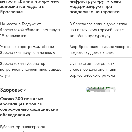
метро и «Война и мир»: чем
инфраструктуру Тутаева
запомнится неделя в
модернизируют при
Ярославле
поддержке нацпроекта
На места в Госдуме от
В Ярославле вода в доме стала
Ярославской области претендует
по-настоящему горячей после
18 кандидатов
жалобы в прокуратуру
Участники программы «Герои
Мэр Ярославля призвал ускорить
Ярославии» получили дипломы
подготовку домов к зиме
Ярославский губернатор
Суд не стал прекращать
встретился с коллективом завода
уголовное дело экс-главы
«Луч»
Борисоглебского района
Здоровье
Реклама
Около 300 пожилых
ярославцев прошли
современные медицинские
обследования
Губернатор анонсировал