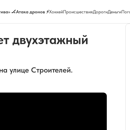
ива» 🏒
Атака дронов ⚡
Хоккей
Происшествия
Дороги
Деньги
Пог
ет двухэтажный
на улице Строителей.