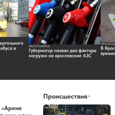
ертельного
ПРОИСШ
ЭКОНОМИКА
обуса в
В Ярос
Губернатор назвал два фактора
времен
нагрузки на ярославские АЗС
Происшествия
 «Арене