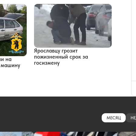
Ярославцу грозит
пожизненный срок за
ли на
госизмену
ю машину
МЕСЯЦ
НЕ