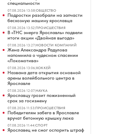
специальности
07.08.2026 13:58
|
ОБЩЕСТВО
Подростки разобрали на запчасти
бесхозную машину ярославца
07.08.2026 13:52
|
ПРОИСШЕСТВИЯ
В «ТНС энерго Ярославль» подвели
итоги акции «Двойная выгода»
07.08.2026 13:27
|
НОВОСТИ КОМПАНИЙ
Жена Александра Радулова
напомнила о чудесном спасении
«Локомотива»
07.08.2026 13:06
|
ХОККЕЙ
Названа дата открытия основной
арены волейбольного центра в
Ярославле
07.08.2026 12:07
|
НАУКА
Ярославцу грозит пожизненный
срок за госизмену
07.08.2026 11:53
|
ПРОИСШЕСТВИЯ
Победителям забега в Ярославле
вручат бетонную крышку люка
07.08.2026 11:44
|
СПОРТ
Ярославец не смог оспорить штраф