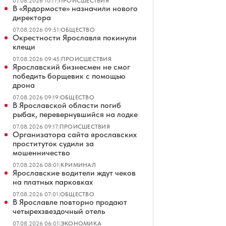
07.08.2026 10:17
|
ПРОИСШЕСТВИЯ
В «Ярдормосте» назначили нового
директора
07.08.2026 09:51
|
ОБЩЕСТВО
Окрестности Ярославля покинули
клещи
07.08.2026 09:45
|
ПРОИСШЕСТВИЯ
Ярославский бизнесмен не смог
победить борщевик с помощью
дрона
07.08.2026 09:19
|
ОБЩЕСТВО
В Ярославской области погиб
рыбак, перевернувшийся на лодке
07.08.2026 09:17
|
ПРОИСШЕСТВИЯ
Организатора сайта ярославских
проституток судили за
мошенничество
07.08.2026 08:01
|
КРИМИНАЛ
Ярославские водители ждут чеков
на платных парковках
07.08.2026 07:01
|
ОБЩЕСТВО
В Ярославле повторно продают
четырехзвездочный отель
07.08.2026 06:01
|
ЭКОНОМИКА