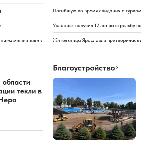
Погибшую во время свидания с турком
в
Уклонист получил 12 лет за стрельбу п
е
Жительница Ярославля притворилась 
иянием мошенников
Благоустройство
 области
ации текли в
 Неро