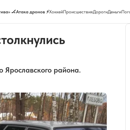
ива» 🏒
Атака дронов ⚡
Хоккей
Происшествия
Дороги
Деньги
Пог
толкнулись
о Ярославского района.