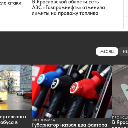
В Ярославской области сеть
сле атаки
АЗС «Газпромнефть» отменила
лимиты на продажу топлива
МЕСЯЦ
НЕ
ертельного
ПРОИСШ
ЭКОНОМИКА
обуса в
В Ярос
Губернатор назвал два фактора
времен