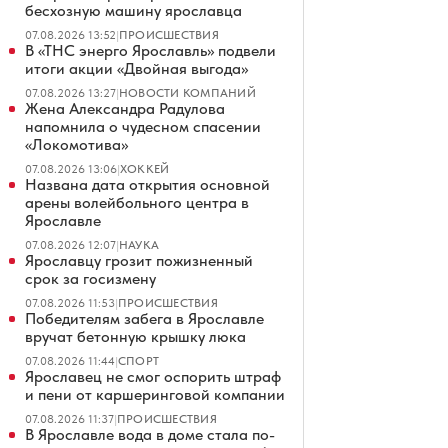
бесхозную машину ярославца
07.08.2026 13:52
|
ПРОИСШЕСТВИЯ
В «ТНС энерго Ярославль» подвели
итоги акции «Двойная выгода»
07.08.2026 13:27
|
НОВОСТИ КОМПАНИЙ
Жена Александра Радулова
напомнила о чудесном спасении
«Локомотива»
07.08.2026 13:06
|
ХОККЕЙ
Названа дата открытия основной
арены волейбольного центра в
Ярославле
07.08.2026 12:07
|
НАУКА
Ярославцу грозит пожизненный
срок за госизмену
07.08.2026 11:53
|
ПРОИСШЕСТВИЯ
Победителям забега в Ярославле
вручат бетонную крышку люка
07.08.2026 11:44
|
СПОРТ
Ярославец не смог оспорить штраф
и пени от каршеринговой компании
07.08.2026 11:37
|
ПРОИСШЕСТВИЯ
В Ярославле вода в доме стала по-