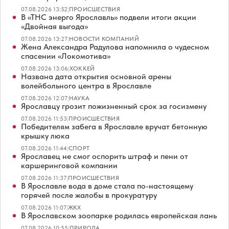
07.08.2026 13:52
|
ПРОИСШЕСТВИЯ
В «ТНС энерго Ярославль» подвели итоги акции
«Двойная выгода»
07.08.2026 13:27
|
НОВОСТИ КОМПАНИЙ
Жена Александра Радулова напомнила о чудесном
спасении «Локомотива»
07.08.2026 13:06
|
ХОККЕЙ
Названа дата открытия основной арены
волейбольного центра в Ярославле
07.08.2026 12:07
|
НАУКА
Ярославцу грозит пожизненный срок за госизмену
07.08.2026 11:53
|
ПРОИСШЕСТВИЯ
Победителям забега в Ярославле вручат бетонную
крышку люка
07.08.2026 11:44
|
СПОРТ
Ярославец не смог оспорить штраф и пени от
каршеринговой компании
07.08.2026 11:37
|
ПРОИСШЕСТВИЯ
В Ярославле вода в доме стала по-настоящему
горячей после жалобы в прокуратуру
07.08.2026 11:07
|
ЖКХ
В Ярославском зоопарке родилась европейская лань
07.08.2026 10:55
|
ПРИРОДА