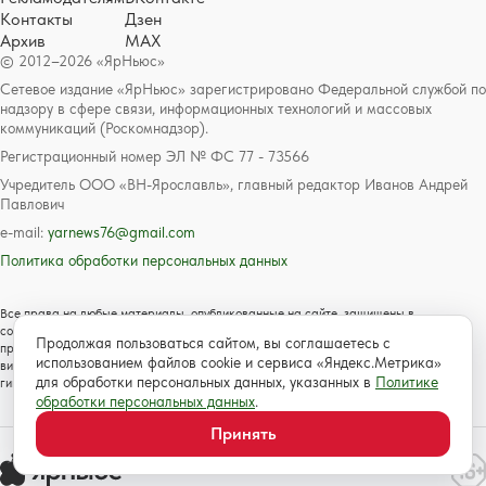
Контакты
Дзен
Архив
MAX
© 2012–2026 «ЯрНьюс»
Сетевое издание «ЯрНьюс» зарегистрировано Федеральной службой по
надзору в сфере связи, информационных технологий и массовых
коммуникаций (Роскомнадзор).
Регистрационный номер ЭЛ № ФС 77 - 73566
Учредитель ООО «ВН-Ярославль», главный редактор Иванов Андрей
Павлович
e-mail:
yarnews76@gmail.com
Политика обработки персональных данных
Все права на любые материалы, опубликованные на сайте, защищены в
соответствии с российским и международным законодательством об авторском
Продолжая пользоваться сайтом, вы соглашаетесь с
праве и смежных правах. Любое использование текстовых, фото, аудио и
использованием файлов cookie и сервиса «Яндекс.Метрика»
видеоматериалов возможно только с согласия правообладателя с обязательной
для обработки персональных данных, указанных в
Политике
гиперссылкой на сайт https://www.yarnews.net; Для детей старше 16 лет.
обработки персональных данных
.
Принять