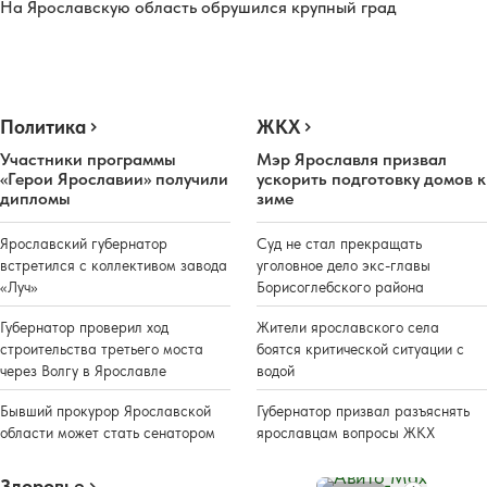
На Ярославскую область обрушился крупный град
Политика
ЖКХ
Участники программы
Мэр Ярославля призвал
«Герои Ярославии» получили
ускорить подготовку домов к
дипломы
зиме
Ярославский губернатор
Суд не стал прекращать
встретился с коллективом завода
уголовное дело экс-главы
«Луч»
Борисоглебского района
Губернатор проверил ход
Жители ярославского села
строительства третьего моста
боятся критической ситуации с
через Волгу в Ярославле
водой
Бывший прокурор Ярославской
Губернатор призвал разъяснять
области может стать сенатором
ярославцам вопросы ЖКХ
Здоровье