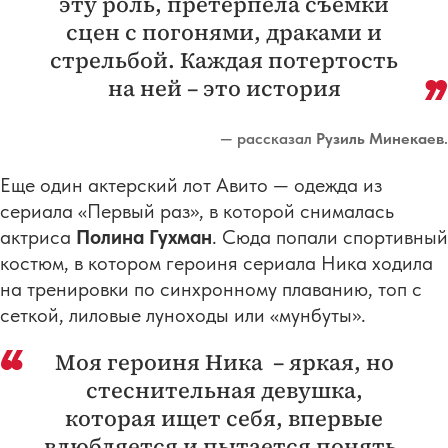
эту роль, претерпела съемки
сцен с погонями, драками и
стрельбой. Каждая потертость
на ней – это история
— рассказал
Рузиль Минекаев
.
Еще один актерский лот Авито — одежда из
сериала «Первый раз», в которой снималась
актриса
Полина Гухман
. Сюда попали спортивный
костюм, в котором героиня сериала Ника ходила
на тренировки по синхронному плаванию, топ с
сеткой, лиловые луноходы или «мунбуты».
Моя героиня Ника – яркая, но
стеснительная девушка,
которая ищет себя, впервые
влюбляется и пытается понять,