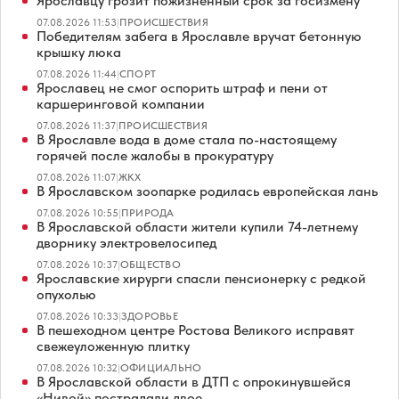
Ярославцу грозит пожизненный срок за госизмену
07.08.2026 11:53
|
ПРОИСШЕСТВИЯ
Победителям забега в Ярославле вручат бетонную
крышку люка
07.08.2026 11:44
|
СПОРТ
Ярославец не смог оспорить штраф и пени от
каршеринговой компании
07.08.2026 11:37
|
ПРОИСШЕСТВИЯ
В Ярославле вода в доме стала по-настоящему
горячей после жалобы в прокуратуру
07.08.2026 11:07
|
ЖКХ
В Ярославском зоопарке родилась европейская лань
07.08.2026 10:55
|
ПРИРОДА
В Ярославской области жители купили 74-летнему
дворнику электровелосипед
07.08.2026 10:37
|
ОБЩЕСТВО
Ярославские хирурги спасли пенсионерку с редкой
опухолью
07.08.2026 10:33
|
ЗДОРОВЬЕ
В пешеходном центре Ростова Великого исправят
свежеуложенную плитку
07.08.2026 10:32
|
ОФИЦИАЛЬНО
В Ярославской области в ДТП с опрокинувшейся
«Нивой» пострадали двое