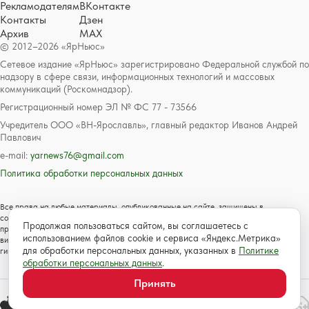
Рекламодателям
ВКонтакте
Контакты
Дзен
Архив
MAX
© 2012–2026 «ЯрНьюс»
Сетевое издание «ЯрНьюс» зарегистрировано Федеральной службой по
надзору в сфере связи, информационных технологий и массовых
коммуникаций (Роскомнадзор).
Регистрационный номер ЭЛ № ФС 77 - 73566
Учредитель ООО «ВН-Ярославль», главный редактор Иванов Андрей
Павлович
e-mail:
yarnews76@gmail.com
Политика обработки персональных данных
Все права на любые материалы, опубликованные на сайте, защищены в
соответствии с российским и международным законодательством об авторском
Продолжая пользоваться сайтом, вы соглашаетесь с
праве и смежных правах. Любое использование текстовых, фото, аудио и
использованием файлов cookie и сервиса «Яндекс.Метрика»
видеоматериалов возможно только с согласия правообладателя с обязательной
для обработки персональных данных, указанных в
Политике
гиперссылкой на сайт https://www.yarnews.net; Для детей старше 16 лет.
обработки персональных данных
.
Принять