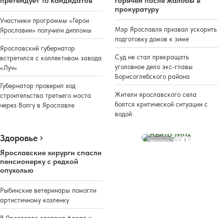
претендует 18 кандидатов
горячей после жалобы в
прокуратуру
Участники программы «Герои
Мэр Ярославля призвал ускорить
Ярославии» получили дипломы
подготовку домов к зиме
Ярославский губернатор
Суд не стал прекращать
встретился с коллективом завода
уголовное дело экс-главы
«Луч»
Борисоглебского района
Губернатор проверил ход
Жители ярославского села
строительства третьего моста
боятся критической ситуации с
через Волгу в Ярославле
водой
Здоровье
Реклама
Ярославские хирурги спасли
пенсионерку с редкой
опухолью
Рыбинские ветеринары помогли
артистичному козленку
В Ярославле сделают фасад и