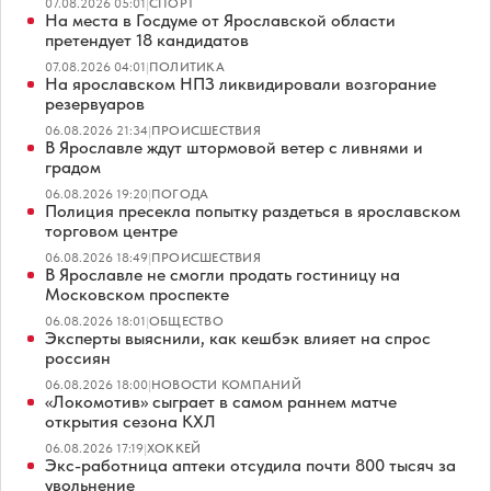
07.08.2026 05:01
|
СПОРТ
На места в Госдуме от Ярославской области
претендует 18 кандидатов
07.08.2026 04:01
|
ПОЛИТИКА
На ярославском НПЗ ликвидировали возгорание
резервуаров
06.08.2026 21:34
|
ПРОИСШЕСТВИЯ
В Ярославле ждут штормовой ветер с ливнями и
градом
06.08.2026 19:20
|
ПОГОДА
Полиция пресекла попытку раздеться в ярославском
торговом центре
06.08.2026 18:49
|
ПРОИСШЕСТВИЯ
В Ярославле не смогли продать гостиницу на
Московском проспекте
06.08.2026 18:01
|
ОБЩЕСТВО
Эксперты выяснили, как кешбэк влияет на спрос
россиян
06.08.2026 18:00
|
НОВОСТИ КОМПАНИЙ
«Локомотив» сыграет в самом раннем матче
открытия сезона КХЛ
06.08.2026 17:19
|
ХОККЕЙ
Экс-работница аптеки отсудила почти 800 тысяч за
увольнение