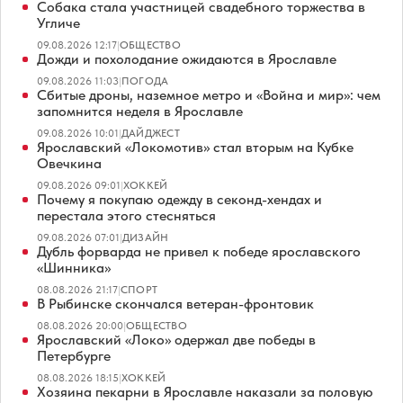
Собака стала участницей свадебного торжества в
Угличе
09.08.2026 12:17
|
ОБЩЕСТВО
Дожди и похолодание ожидаются в Ярославле
09.08.2026 11:03
|
ПОГОДА
Сбитые дроны, наземное метро и «Война и мир»: чем
запомнится неделя в Ярославле
09.08.2026 10:01
|
ДАЙДЖЕСТ
Ярославский «Локомотив» стал вторым на Кубке
Овечкина
09.08.2026 09:01
|
ХОККЕЙ
Почему я покупаю одежду в секонд-хендах и
перестала этого стесняться
09.08.2026 07:01
|
ДИЗАЙН
Дубль форварда не привел к победе ярославского
«Шинника»
08.08.2026 21:17
|
СПОРТ
В Рыбинске скончался ветеран-фронтовик
08.08.2026 20:00
|
ОБЩЕСТВО
Ярославский «Локо» одержал две победы в
Петербурге
08.08.2026 18:15
|
ХОККЕЙ
Хозяина пекарни в Ярославле наказали за половую