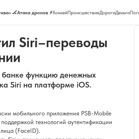
ива» 🏒
Атака дронов ⚡
Хоккей
Происшествия
Дороги
Деньги
Пог
ил Siri–переводы
нии
м банке функцию денежных
а Siri на платформе iOS.
ерсии мобильного приложения PSB-Mobile
с поддержкой технологий аутентификации
лица (FaceID).