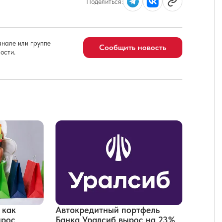
Поделиться:
нале или группе
Сообщить новость
ости.
 как
Автокредитный портфель
прос
Банка Уралсиб вырос на 23%