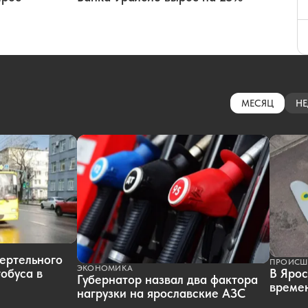
МЕСЯЦ
НЕ
ертельного
ПРОИСШ
ЭКОНОМИКА
обуса в
В Ярос
Губернатор назвал два фактора
времен
нагрузки на ярославские АЗС