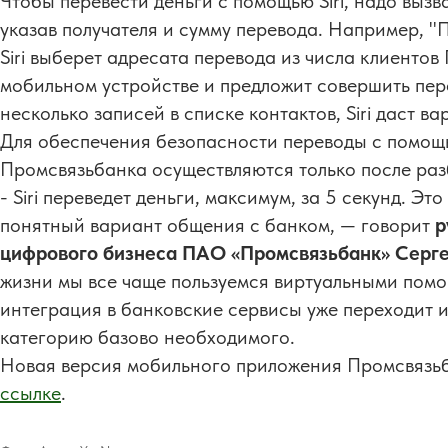
Чтобы перевести деньги с помощью Siri, надо вызва
указав получателя и сумму перевода. Например, "Пр
Siri выберет адресата перевода из числа клиентов
мобильном устройстве и предложит совершить пере
несколько записей в списке контактов, Siri даст в
Для обеспечения безопасности переводы с помощь
Промсвязьбанка осуществляются только после раз
- Siri переведет деньги, максимум, за 5 секунд. Э
понятный вариант общения с банком, — говорит
р
цифрового бизнеса ПАО «Промсвязьбанк» Серг
жизни мы все чаще пользуемся виртуальными пом
интеграция в банковские сервисы уже переходит и
категорию базово необходимого.
Новая версия мобильного приложения Промсвязьба
ссылке
.