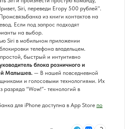
ть Siri и произнести простую команду,
ивет, Siri, переведи Егору 500 рублей".
 Промсвязьбанка из книги контактов на
вод. Если под запрос подходят
арианты на выбор.
ю Siri в мобильном приложении
блокировки телефона владельцем.
то простой, быстрый и интуитивно
уководитель блока розничного и
ей Малышев.
— В нашей повседневной
ощниками и голосовыми технологиями. Их
з разряда “Wow!”- технологий в
нка для iPhone доступна в App Store
по