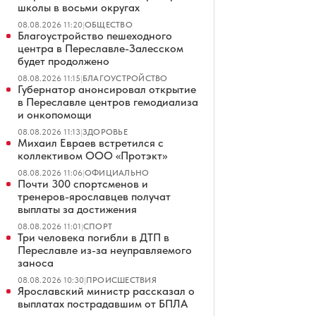
школы в восьми округах
08.08.2026 11:20
|
ОБЩЕСТВО
Благоустройство пешеходного
центра в Переславле-Залесском
будет продолжено
08.08.2026 11:15
|
БЛАГОУСТРОЙСТВО
Губернатор анонсировал открытие
в Переславле центров гемодиализа
и онкопомощи
08.08.2026 11:13
|
ЗДОРОВЬЕ
Михаил Евраев встретился с
коллективом ООО «Протэкт»
08.08.2026 11:06
|
ОФИЦИАЛЬНО
Почти 300 спортсменов и
тренеров-ярославцев получат
выплаты за достижения
08.08.2026 11:01
|
СПОРТ
Три человека погибли в ДТП в
Переславле из-за неуправляемого
заноса
08.08.2026 10:30
|
ПРОИСШЕСТВИЯ
Ярославский министр рассказал о
выплатах пострадавшим от БПЛА