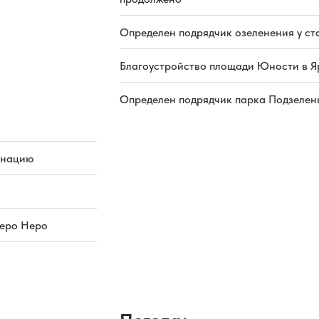
Определен подрядчик озеленения у ст
Благоустройство площади Юности в Я
Определен подрядчик парка Подзелень
инацию
зеро Неро