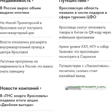
Недвижимость
Путешествия
В России вырос объем
Ярославскую область
выдачи ипотеки
назвали в числе лидеров в
сфере туризма ЦФО
На Малой Пролетарской в
Ярославцы смогут оплачивать
Ярославле могут построить
товары в Китае по QR-коду через
многоквартирный дом
мобильное приложение
Власти отказались расширять
Арена уровня КХЛ, МГУ и собор
внутриквартальный проезд в
Ушакова: что ярославцам
центре Ярославля
посмотреть в Саранске
Льготные программы на
Путешествуем с «Локомотивом»:
недвижимость в России: что важно
посчитали, сколько стоит
знать заемщику
хоккейный выезд
Новости компаний
Реклама
В «ТНС энерго Ярославль»
подвели итоги акции
«Двойная выгода»