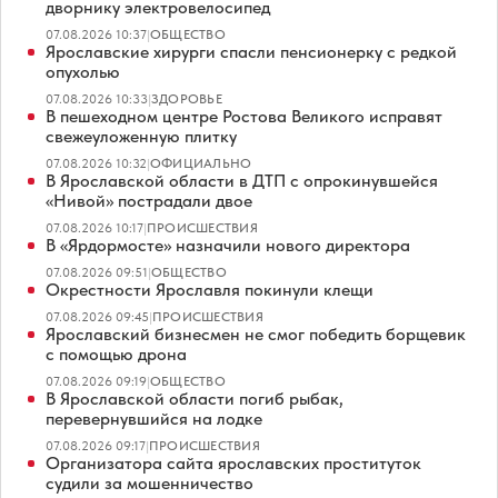
дворнику электровелосипед
07.08.2026 10:37
|
ОБЩЕСТВО
Ярославские хирурги спасли пенсионерку с редкой
опухолью
07.08.2026 10:33
|
ЗДОРОВЬЕ
В пешеходном центре Ростова Великого исправят
свежеуложенную плитку
07.08.2026 10:32
|
ОФИЦИАЛЬНО
В Ярославской области в ДТП с опрокинувшейся
«Нивой» пострадали двое
07.08.2026 10:17
|
ПРОИСШЕСТВИЯ
В «Ярдормосте» назначили нового директора
07.08.2026 09:51
|
ОБЩЕСТВО
Окрестности Ярославля покинули клещи
07.08.2026 09:45
|
ПРОИСШЕСТВИЯ
Ярославский бизнесмен не смог победить борщевик
с помощью дрона
07.08.2026 09:19
|
ОБЩЕСТВО
В Ярославской области погиб рыбак,
перевернувшийся на лодке
07.08.2026 09:17
|
ПРОИСШЕСТВИЯ
Организатора сайта ярославских проституток
судили за мошенничество