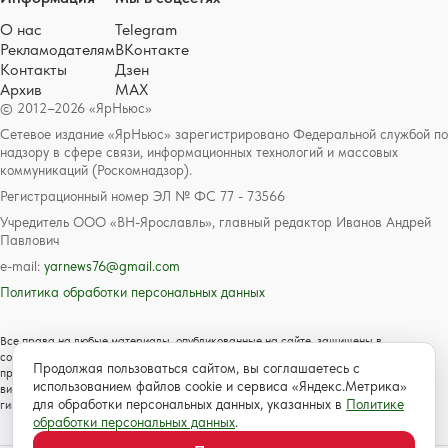
О нас
Telegram
Рекламодателям
ВКонтакте
Контакты
Дзен
Архив
MAX
© 2012–2026 «ЯрНьюс»
Сетевое издание «ЯрНьюс» зарегистрировано Федеральной службой по
надзору в сфере связи, информационных технологий и массовых
коммуникаций (Роскомнадзор).
Регистрационный номер ЭЛ № ФС 77 - 73566
Учредитель ООО «ВН-Ярославль», главный редактор Иванов Андрей
Павлович
e-mail:
yarnews76@gmail.com
Политика обработки персональных данных
Все права на любые материалы, опубликованные на сайте, защищены в
соответствии с российским и международным законодательством об авторском
Продолжая пользоваться сайтом, вы соглашаетесь с
праве и смежных правах. Любое использование текстовых, фото, аудио и
использованием файлов cookie и сервиса «Яндекс.Метрика»
видеоматериалов возможно только с согласия правообладателя с обязательной
для обработки персональных данных, указанных в
Политике
гиперссылкой на сайт https://www.yarnews.net; Для детей старше 16 лет.
обработки персональных данных
.