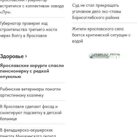
Суд не стал прекращать
встретился с коллективом завода
уголовное дело экс-главы
«Луч»
Борисоглебского района
Губернатор проверил ход
Жители ярославского села
строительства третьего моста
боятся критической ситуации с
через Волгу в Ярославле
водой
Здоровье
Реклама
Ярославские хирурги спасли
пенсионерку с редкой
опухолью
Рыбинские ветеринары помогли
артистичному козленку
В Ярославле сделают фасад и
смонтируют подсветку в детской
больнице
В фельдшерско-акушерских
пунктах Мышкинского округа