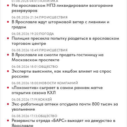
07.08.2026 04:01
|
ПОЛИТИКА
На ярославском НПЗ ликвидировали возгорание
резервуаров
06.08.2026 21:34
|
ПРОИСШЕСТВИЯ
В Ярославле ждут штормовой ветер с ливнями и
градом
06.08.2026 19:20
|
ПОГОДА
Полиция пресекла попытку раздеться в ярославском
торговом центре
06.08.2026 18:49
|
ПРОИСШЕСТВИЯ
В Ярославле не смогли продать гостиницу на
Московском проспекте
06.08.2026 18:01
|
ОБЩЕСТВО
Эксперты выяснили, как кешбэк влияет на спрос
россиян
06.08.2026 18:00
|
НОВОСТИ КОМПАНИЙ
«Локомотив» сыграет в самом раннем матче
открытия сезона КХЛ
06.08.2026 17:19
|
ХОККЕЙ
Экс-работница аптеки отсудила почти 800 тысяч за
увольнение
06.08.2026 17:13
|
ОБЩЕСТВО
Резервисты отряда «БАРС» выходят на дежурство в
Ярославле