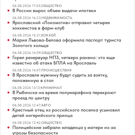
06.08.2026 17:05
|
ОБЩЕСТВО
В России вырос объем выдачи ипотеки
06.08.2026 16:23
|
НЕДВИЖИМОСТЬ
Ярославский «Локомотив» отправил четырех
хоккеистов в фарм-клуб
06.08.2026 15:21
|
ХОККЕЙ
Мария Львова-Белова оформила паспорт туриста
Золотого кольца
06.08.2026 14:09
|
ОБЩЕСТВО
Горел резервуар НПЗ, четверо ранено: что еще
известно об атаке БПЛА на Ярославль
06.08.2026 14:07
|
ПРОИСШЕСТВИЯ
В Ярославле мужчину будут судить за взятку,
положенную в стол
06.08.2026 13:13
|
КРИМИНАЛ
В Рыбинске на время полумарафона перекроют
проезд по центру
06.08.2026 12:47
|
АВТО
Крестный отец из российского поселка усыновил
детей нигерийского принца
06.08.2026 12:42
|
ОБЩЕСТВО
Полицейские забрали младенца у матери из-за
угрозы безопасности