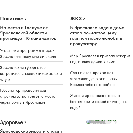
Политика
ЖКХ
На места в Госдуме от
В Ярославле вода в доме
Ярославской области
стала по-настоящему
претендует 18 кандидатов
горячей после жалобы в
прокуратуру
Участники программы «Герои
Мэр Ярославля призвал ускорить
Ярославии» получили дипломы
подготовку домов к зиме
Ярославский губернатор
Суд не стал прекращать
встретился с коллективом завода
уголовное дело экс-главы
«Луч»
Борисоглебского района
Губернатор проверил ход
Жители ярославского села
строительства третьего моста
боятся критической ситуации с
через Волгу в Ярославле
водой
Здоровье
Реклама
Ярославские хирурги спасли