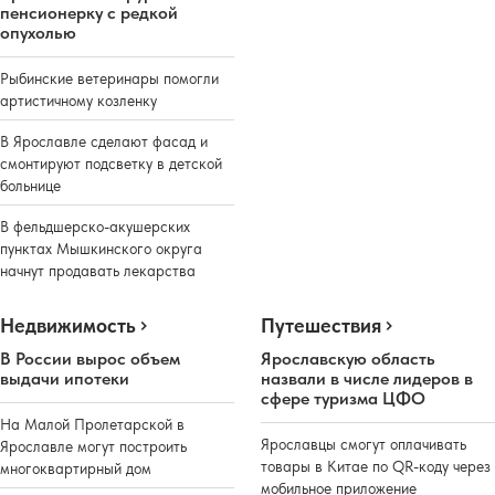
пенсионерку с редкой
опухолью
Рыбинские ветеринары помогли
артистичному козленку
В Ярославле сделают фасад и
смонтируют подсветку в детской
больнице
В фельдшерско-акушерских
пунктах Мышкинского округа
начнут продавать лекарства
Недвижимость
Путешествия
В России вырос объем
Ярославскую область
выдачи ипотеки
назвали в числе лидеров в
сфере туризма ЦФО
На Малой Пролетарской в
Ярославцы смогут оплачивать
Ярославле могут построить
товары в Китае по QR-коду через
многоквартирный дом
мобильное приложение