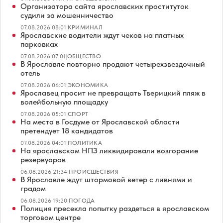
Организатора сайта ярославских проституток
судили за мошенничество
07.08.2026 08:01
|
КРИМИНАЛ
Ярославские водители ждут чеков на платных
парковках
07.08.2026 07:01
|
ОБЩЕСТВО
В Ярославле повторно продают четырехзвездочный
отель
07.08.2026 06:01
|
ЭКОНОМИКА
Ярославец просит не превращать Тверицкий пляж в
волейбольную площадку
07.08.2026 05:01
|
СПОРТ
На места в Госдуме от Ярославской области
претендует 18 кандидатов
07.08.2026 04:01
|
ПОЛИТИКА
На ярославском НПЗ ликвидировали возгорание
резервуаров
06.08.2026 21:34
|
ПРОИСШЕСТВИЯ
В Ярославле ждут штормовой ветер с ливнями и
градом
06.08.2026 19:20
|
ПОГОДА
Полиция пресекла попытку раздеться в ярославском
торговом центре