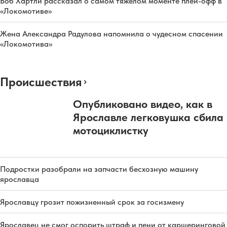
Боб Хартли рассказал о самом тяжёлом моменте плей-офф в
«Локомотиве»
Жена Александра Радулова напомнила о чудесном спасении
«Локомотива»
Происшествия
Опубликовано видео, как в
Ярославле легковушка сбила
мотоциклистку
Подростки разобрали на запчасти бесхозную машину
ярославца
Ярославцу грозит пожизненный срок за госизмену
Ярославец не смог оспорить штраф и пени от каршеринговой