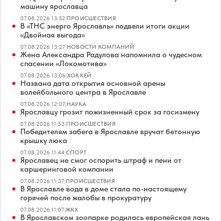
машину ярославца
07.08.2026 13:52
|
ПРОИСШЕСТВИЯ
В «ТНС энерго Ярославль» подвели итоги акции
«Двойная выгода»
07.08.2026 13:27
|
НОВОСТИ КОМПАНИЙ
Жена Александра Радулова напомнила о чудесном
спасении «Локомотива»
07.08.2026 13:06
|
ХОККЕЙ
Названа дата открытия основной арены
волейбольного центра в Ярославле
07.08.2026 12:07
|
НАУКА
Ярославцу грозит пожизненный срок за госизмену
07.08.2026 11:53
|
ПРОИСШЕСТВИЯ
Победителям забега в Ярославле вручат бетонную
крышку люка
07.08.2026 11:44
|
СПОРТ
Ярославец не смог оспорить штраф и пени от
каршеринговой компании
07.08.2026 11:37
|
ПРОИСШЕСТВИЯ
В Ярославле вода в доме стала по-настоящему
горячей после жалобы в прокуратуру
07.08.2026 11:07
|
ЖКХ
В Ярославском зоопарке родилась европейская лань