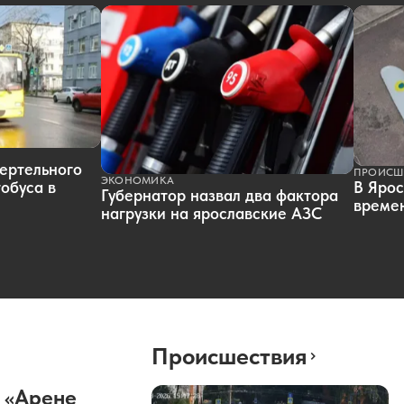
ертельного
ПРОИСШ
ЭКОНОМИКА
обуса в
В Ярос
Губернатор назвал два фактора
времен
нагрузки на ярославские АЗС
Происшествия
 «Арене