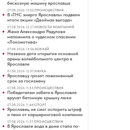
бесхозную машину ярославца
07.08.2026 13:52
|
ПРОИСШЕСТВИЯ
В «ТНС энерго Ярославль» подвели
итоги акции «Двойная выгода»
07.08.2026 13:27
|
НОВОСТИ КОМПАНИЙ
Жена Александра Радулова
напомнила о чудесном спасении
«Локомотива»
07.08.2026 13:06
|
ХОККЕЙ
Названа дата открытия основной
арены волейбольного центра в
Ярославле
07.08.2026 12:07
|
НАУКА
Ярославцу грозит пожизненный
срок за госизмену
07.08.2026 11:53
|
ПРОИСШЕСТВИЯ
Победителям забега в Ярославле
вручат бетонную крышку люка
07.08.2026 11:44
|
СПОРТ
Ярославец не смог оспорить штраф
и пени от каршеринговой компании
07.08.2026 11:37
|
ПРОИСШЕСТВИЯ
В Ярославле вода в доме стала по-