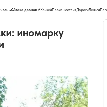
ива» 🏒
Атака дронов ⚡
Хоккей
Происшествия
Дороги
Деньги
Пог
ки: иномарку
и