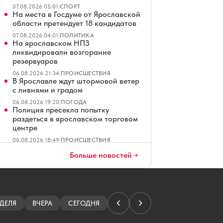
07.08.2026 05:01
|
СПОРТ
На места в Госдуме от Ярославской
области претендует 18 кандидатов
07.08.2026 04:01
|
ПОЛИТИКА
На ярославском НПЗ
ликвидировали возгорание
резервуаров
06.08.2026 21:34
|
ПРОИСШЕСТВИЯ
В Ярославле ждут штормовой ветер
с ливнями и градом
06.08.2026 19:20
|
ПОГОДА
Полиция пресекла попытку
раздеться в ярославском торговом
центре
06.08.2026 18:49
|
ПРОИСШЕСТВИЯ
В Ярославле не смогли продать
Больше новостей
гостиницу на Московском
проспекте
06.08.2026 18:01
|
ОБЩЕСТВО
Эксперты выяснили, как кешбэк
влияет на спрос россиян
ДЕЛЯ
ВЧЕРА
СЕГОДНЯ
06.08.2026 18:00
|
НОВОСТИ КОМПАНИЙ
«Локомотив» сыграет в самом