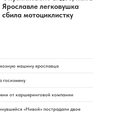
Ярославле легковушка
сбила мотоциклистку
схозную машину ярославца
а госизмену
пени от каршеринговой компании
инувшейся «Нивой» пострадали двое