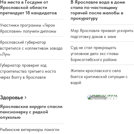
На места в Госдуме от
В Ярославле вода в доме
Ярославской области
стала по-настоящему
претендует 18 кандидатов
горячей после жалобы в
прокуратуру
Участники программы «Герои
Мэр Ярославля призвал ускорить
Ярославии» получили дипломы
подготовку домов к зиме
Ярославский губернатор
Суд не стал прекращать
встретился с коллективом завода
уголовное дело экс-главы
«Луч»
Борисоглебского района
Губернатор проверил ход
Жители ярославского села
строительства третьего моста
боятся критической ситуации с
через Волгу в Ярославле
водой
Здоровье
Реклама
Ярославские хирурги спасли
пенсионерку с редкой
опухолью
Рыбинские ветеринары помогли