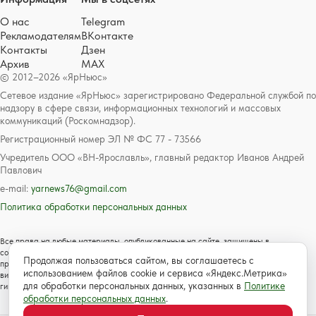
О нас
Telegram
Рекламодателям
ВКонтакте
Контакты
Дзен
Архив
MAX
© 2012–2026 «ЯрНьюс»
Сетевое издание «ЯрНьюс» зарегистрировано Федеральной службой по
надзору в сфере связи, информационных технологий и массовых
коммуникаций (Роскомнадзор).
Регистрационный номер ЭЛ № ФС 77 - 73566
Учредитель ООО «ВН-Ярославль», главный редактор Иванов Андрей
Павлович
e-mail:
yarnews76@gmail.com
Политика обработки персональных данных
Все права на любые материалы, опубликованные на сайте, защищены в
соответствии с российским и международным законодательством об авторском
Продолжая пользоваться сайтом, вы соглашаетесь с
праве и смежных правах. Любое использование текстовых, фото, аудио и
использованием файлов cookie и сервиса «Яндекс.Метрика»
видеоматериалов возможно только с согласия правообладателя с обязательной
для обработки персональных данных, указанных в
Политике
гиперссылкой на сайт https://www.yarnews.net; Для детей старше 16 лет.
обработки персональных данных
.