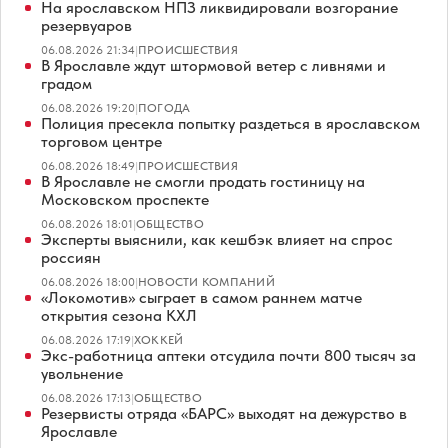
На ярославском НПЗ ликвидировали возгорание
резервуаров
06.08.2026 21:34
|
ПРОИСШЕСТВИЯ
В Ярославле ждут штормовой ветер с ливнями и
градом
06.08.2026 19:20
|
ПОГОДА
Полиция пресекла попытку раздеться в ярославском
торговом центре
06.08.2026 18:49
|
ПРОИСШЕСТВИЯ
В Ярославле не смогли продать гостиницу на
Московском проспекте
06.08.2026 18:01
|
ОБЩЕСТВО
Эксперты выяснили, как кешбэк влияет на спрос
россиян
06.08.2026 18:00
|
НОВОСТИ КОМПАНИЙ
«Локомотив» сыграет в самом раннем матче
открытия сезона КХЛ
06.08.2026 17:19
|
ХОККЕЙ
Экс-работница аптеки отсудила почти 800 тысяч за
увольнение
06.08.2026 17:13
|
ОБЩЕСТВО
Резервисты отряда «БАРС» выходят на дежурство в
Ярославле