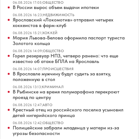
06.08.2026 17:05
|
ОБЩЕСТВО
В России вырос объем выдачи ипотеки
06.08.2026 16:23
|
НЕДВИЖИМОСТЬ
Ярославский «Локомотив» отправил четырех
хоккеистов в фарм-клуб
06.08.2026 15:21
|
ХОККЕЙ
Мария Львова-Белова оформила паспорт туриста
Золотого кольца
06.08.2026 14:09
|
ОБЩЕСТВО
Горел резервуар НПЗ, четверо ранено: что еще
известно об атаке БПЛА на Ярославль
06.08.2026 14:07
|
ПРОИСШЕСТВИЯ
В Ярославле мужчину будут судить за взятку,
положенную в стол
06.08.2026 13:13
|
КРИМИНАЛ
В Рыбинске на время полумарафона перекроют
проезд по центру
06.08.2026 12:47
|
АВТО
Крестный отец из российского поселка усыновил
детей нигерийского принца
06.08.2026 12:42
|
ОБЩЕСТВО
Полицейские забрали младенца у матери из-за
угрозы безопасности