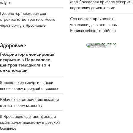
Мэр Ярославля призвал ускорить
«Луч»
подготовку домов к зиме
Губернатор проверил ход
Суд не стал прекращать
строительства третьего моста
уголовное дело экс-главы
через Волгу в Ярославле
Борисоглебского района
Здоровье
Реклама
Губернатор анонсировал
открытие в Переславле
центров гемодиализа и
онкопомощи
Ярославские хирурги спасли
пенсионерку с редкой опухолью
Рыбинские ветеринары помогли
артистичному козленку
В Ярославле сделают фасад и
смонтируют подсветку в детской
больнице