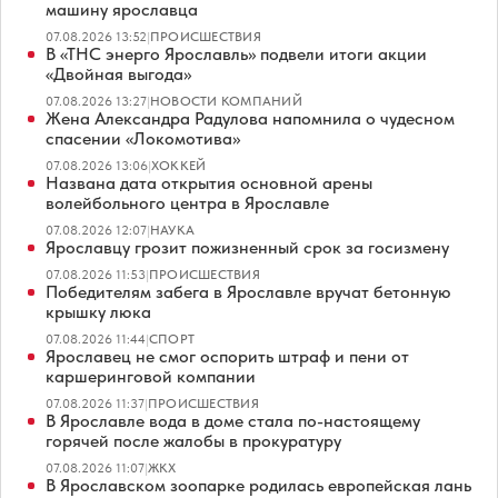
машину ярославца
07.08.2026 13:52
|
ПРОИСШЕСТВИЯ
В «ТНС энерго Ярославль» подвели итоги акции
«Двойная выгода»
07.08.2026 13:27
|
НОВОСТИ КОМПАНИЙ
Жена Александра Радулова напомнила о чудесном
спасении «Локомотива»
07.08.2026 13:06
|
ХОККЕЙ
Названа дата открытия основной арены
волейбольного центра в Ярославле
07.08.2026 12:07
|
НАУКА
Ярославцу грозит пожизненный срок за госизмену
07.08.2026 11:53
|
ПРОИСШЕСТВИЯ
Победителям забега в Ярославле вручат бетонную
крышку люка
07.08.2026 11:44
|
СПОРТ
Ярославец не смог оспорить штраф и пени от
каршеринговой компании
07.08.2026 11:37
|
ПРОИСШЕСТВИЯ
В Ярославле вода в доме стала по-настоящему
горячей после жалобы в прокуратуру
07.08.2026 11:07
|
ЖКХ
В Ярославском зоопарке родилась европейская лань