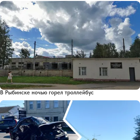
В Рыбинске ночью горел троллейбус