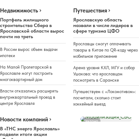
Недвижимость
Путешествия
Портфель жилищного
Ярославскую область
строительства Сбера в
назвали в числе лидеров в
Ярославской области вырос
сфере туризма ЦФО
почти на треть
Ярославцы смогут оплачивать
В России вырос объем выдачи
товары в Китае по QR-коду через
ипотеки
мобильное приложение
На Малой Пролетарской в
Арена уровня КХЛ, МГУ и собор
Ярославле могут построить
Ушакова: что ярославцам
многоквартирный дом
посмотреть в Саранске
Власти отказались расширять
Путешествуем с «Локомотивом»:
внутриквартальный проезд в
посчитали, сколько стоит
центре Ярославля
хоккейный выезд
Новости компаний
Реклама
В «ТНС энерго Ярославль»
подвели итоги акции