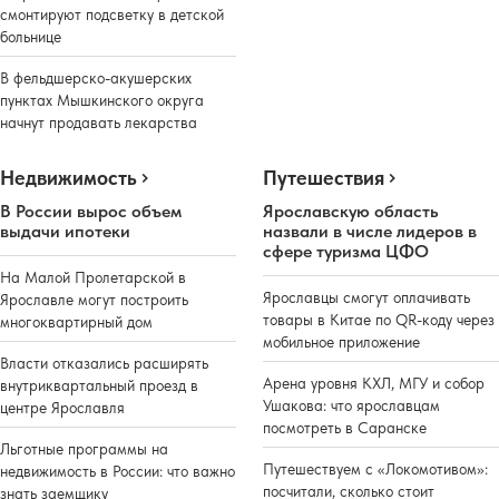
смонтируют подсветку в детской
больнице
В фельдшерско-акушерских
пунктах Мышкинского округа
начнут продавать лекарства
Недвижимость
Путешествия
В России вырос объем
Ярославскую область
выдачи ипотеки
назвали в числе лидеров в
сфере туризма ЦФО
На Малой Пролетарской в
Ярославцы смогут оплачивать
Ярославле могут построить
товары в Китае по QR-коду через
многоквартирный дом
мобильное приложение
Власти отказались расширять
Арена уровня КХЛ, МГУ и собор
внутриквартальный проезд в
Ушакова: что ярославцам
центре Ярославля
посмотреть в Саранске
Льготные программы на
Путешествуем с «Локомотивом»:
недвижимость в России: что важно
посчитали, сколько стоит
знать заемщику