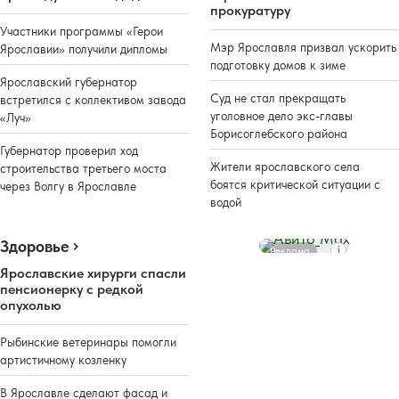
прокуратуру
Участники программы «Герои
Мэр Ярославля призвал ускорить
Ярославии» получили дипломы
подготовку домов к зиме
Ярославский губернатор
Суд не стал прекращать
встретился с коллективом завода
уголовное дело экс-главы
«Луч»
Борисоглебского района
Губернатор проверил ход
Жители ярославского села
строительства третьего моста
боятся критической ситуации с
через Волгу в Ярославле
водой
Здоровье
Реклама
Ярославские хирурги спасли
пенсионерку с редкой
опухолью
Рыбинские ветеринары помогли
артистичному козленку
В Ярославле сделают фасад и