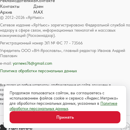
Рекламодателям
ВКонтакте
Контакты
Дзен
Архив
MAX
© 2012–2026 «ЯрНьюс»
Сетевое издание «ЯрНьюс» зарегистрировано Федеральной службой по
надзору в сфере связи, информационных технологий и массовых
коммуникаций (Роскомнадзор).
Регистрационный номер ЭЛ № ФС 77 - 73566
Учредитель ООО «ВН-Ярославль», главный редактор Иванов Андрей
Павлович
e-mail:
yarnews76@gmail.com
Политика обработки персональных данных
Все права на любые материалы, опубликованные на сайте, защищены в
соответствии с российским и международным законодательством об авторском
Продолжая пользоваться сайтом, вы соглашаетесь с
праве и смежных правах. Любое использование текстовых, фото, аудио и
использованием файлов cookie и сервиса «Яндекс.Метрика»
видеоматериалов возможно только с согласия правообладателя с обязательной
для обработки персональных данных, указанных в
Политике
гиперссылкой на сайт https://www.yarnews.net; Для детей старше 16 лет.
обработки персональных данных
.
Принять