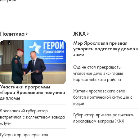
Политика
ЖКХ
Мэр Ярославля призвал
ускорить подготовку домов к
зиме
Суд не стал прекращать
уголовное дело экс-главы
Борисоглебского района
Участники программы
Жители ярославского села
«Герои Ярославии» получили
боятся критической ситуации с
дипломы
водой
Ярославский губернатор
Губернатор призвал разъяснять
встретился с коллективом завода
ярославцам вопросы ЖКХ
«Луч»
Губернатор проверил ход