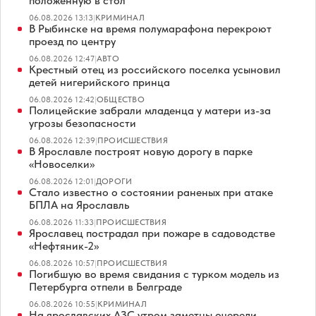
положенную в стол
06.08.2026 13:13
|
КРИМИНАЛ
В Рыбинске на время полумарафона перекроют
проезд по центру
06.08.2026 12:47
|
АВТО
Крестный отец из российского поселка усыновил
детей нигерийского принца
06.08.2026 12:42
|
ОБЩЕСТВО
Полицейские забрали младенца у матери из-за
угрозы безопасности
06.08.2026 12:39
|
ПРОИСШЕСТВИЯ
В Ярославле построят новую дорогу в парке
«Новоселки»
06.08.2026 12:01
|
ДОРОГИ
Стало известно о состоянии раненых при атаке
БПЛА на Ярославль
06.08.2026 11:33
|
ПРОИСШЕСТВИЯ
Ярославец пострадал при пожаре в садоводстве
«Нефтяник-2»
06.08.2026 10:57
|
ПРОИСШЕСТВИЯ
Погибшую во время свидания с турком модель из
Петербурга отпели в Белграде
06.08.2026 10:55
|
КРИМИНАЛ
На ярославских АЗС утром заметны очереди