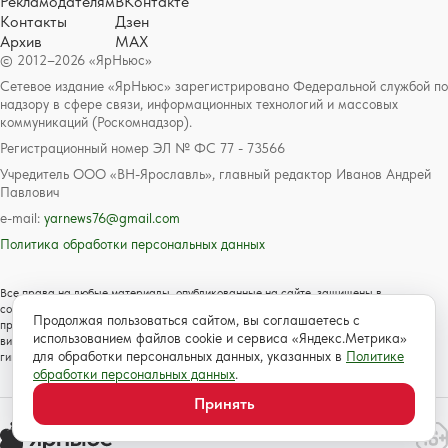
Рекламодателям
ВКонтакте
Контакты
Дзен
Архив
MAX
© 2012–2026 «ЯрНьюс»
Сетевое издание «ЯрНьюс» зарегистрировано Федеральной службой по
надзору в сфере связи, информационных технологий и массовых
коммуникаций (Роскомнадзор).
Регистрационный номер ЭЛ № ФС 77 - 73566
Учредитель ООО «ВН-Ярославль», главный редактор Иванов Андрей
Павлович
e-mail:
yarnews76@gmail.com
Политика обработки персональных данных
Все права на любые материалы, опубликованные на сайте, защищены в
соответствии с российским и международным законодательством об авторском
Продолжая пользоваться сайтом, вы соглашаетесь с
праве и смежных правах. Любое использование текстовых, фото, аудио и
использованием файлов cookie и сервиса «Яндекс.Метрика»
видеоматериалов возможно только с согласия правообладателя с обязательной
для обработки персональных данных, указанных в
Политике
гиперссылкой на сайт https://www.yarnews.net; Для детей старше 16 лет.
обработки персональных данных
.
Принять