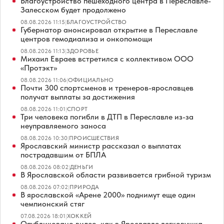
Благоустройство пешеходного центра в Переславле-
Залесском будет продолжено
08.08.2026 11:15
|
БЛАГОУСТРОЙСТВО
Губернатор анонсировал открытие в Переславле
центров гемодиализа и онкопомощи
08.08.2026 11:13
|
ЗДОРОВЬЕ
Михаил Евраев встретился с коллективом ООО
«Протэкт»
08.08.2026 11:06
|
ОФИЦИАЛЬНО
Почти 300 спортсменов и тренеров-ярославцев
получат выплаты за достижения
08.08.2026 11:01
|
СПОРТ
Три человека погибли в ДТП в Переславле из-за
неуправляемого заноса
08.08.2026 10:30
|
ПРОИСШЕСТВИЯ
Ярославский министр рассказал о выплатах
пострадавшим от БПЛА
08.08.2026 08:02
|
ДЕНЬГИ
В Ярославской области развивается грибной туризм
08.08.2026 07:02
|
ПРИРОДА
В ярославской «Арене 2000» поднимут еще один
чемпионский стяг
07.08.2026 18:01
|
ХОККЕЙ
Опубликовано видео, как в Ярославле легковушка