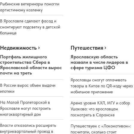
Рыбинские ветеринары помогли
артистичному козленку
В Ярославле сделают фасад и
смонтируют подсветку в детской
больнице
Недвижимость
Путешествия
Портфель жилищного
Ярославскую область
строительства Сбера в
назвали в числе лидеров в
Ярославской области вырос
сфере туризма ЦФО
почти на треть
Ярославцы смогут оплачивать
В России вырос объем выдачи
товары в Китае по QR-коду через
ипотеки
мобильное приложение
На Малой Пролетарской в
Арена уровня КХЛ, МГУ и собор
Ярославле могут построить
Ушакова: что ярославцам
многоквартирный дом
посмотреть в Саранске
Власти отказались расширять
Путешествуем с «Локомотивом»:
внутриквартальный проезд в
посчитали, сколько стоит